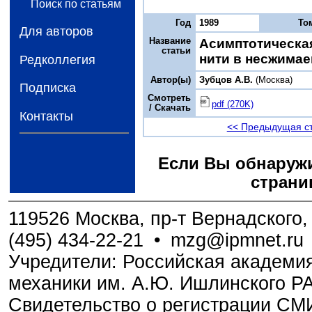
Поиск по статьям
Год
1989
То
Для авторов
Название
Асимптотическа
статьи
нити в несжима
Редколлегия
Автор(ы)
Зубцов А.В.
(Москва)
Подписка
Смотреть
pdf (270K)
/ Скачать
Контакты
<< Предыдущая с
Если Вы обнаружи
страни
119526 Москва, пр-т Вернадского, 
(495) 434-22-21
•
mzg@ipmnet.ru
Учредители: Российская академия
механики им. А.Ю. Ишлинского Р
Свидетельство о регистрации С