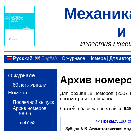
Механик
и
Известия Росси
Русский
English
О журнале
|
Номера
|
Для авто
О журнале
Архив номер
60 лет журналу
Номера
Для архивных номеров (2007 
просмотра и скачивания.
Последний выпуск
Архив номеров
Статей в базе данных сайта:
84
1989-6
<< Предыдущая с
с.47-52
Зубцов А.В. Асимптотическая мод