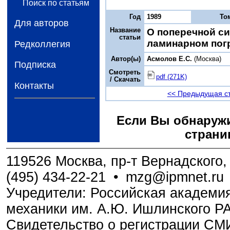
Поиск по статьям
Год
1989
То
Для авторов
Название
О поперечной си
статьи
ламинарном пог
Редколлегия
Автор(ы)
Асмолов Е.С.
(Москва)
Подписка
Смотреть
pdf (271K)
/ Скачать
Контакты
<< Предыдущая с
Если Вы обнаружи
страни
119526 Москва, пр-т Вернадского, 
(495) 434-22-21
•
mzg@ipmnet.ru
Учредители: Российская академия
механики им. А.Ю. Ишлинского Р
Свидетельство о регистрации С