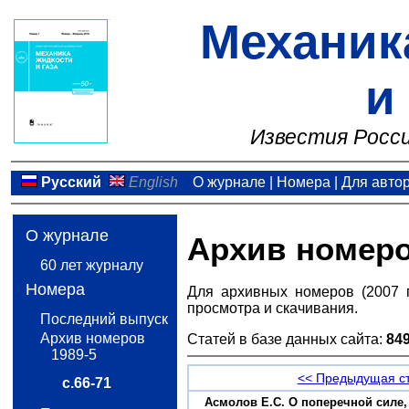
Механик
и
Известия Росси
Русский
English
О журнале
|
Номера
|
Для авто
О журнале
Архив номер
60 лет журналу
Номера
Для архивных номеров (2007 
просмотра и скачивания.
Последний выпуск
Архив номеров
Статей в базе данных сайта:
84
1989-5
<< Предыдущая с
с.66-71
Асмолов Е.С. О поперечной силе,