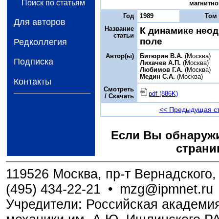
Поиск по статьям
магнитном
Год
1989
Том
Для авторов
Название
К динамике неод
статьи
поле
Редколлегия
Автор(ы)
Битюрин В.А.
(Москва)
Подписка
Лихачев А.П.
(Москва)
Любимов Г.А.
(Москва)
Медин С.А.
(Москва)
Контакты
Смотреть
pdf (886K)
/ Скачать
<< Предыдущая с
Если Вы обнаружи
страни
119526 Москва, пр-т Вернадского, 
(495) 434-22-21
•
mzg@ipmnet.ru
Учредители: Российская академия