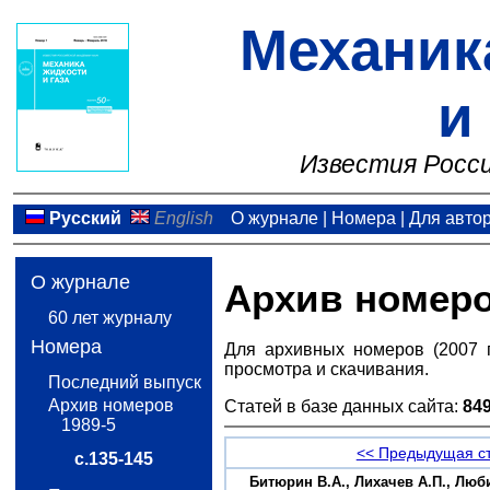
Механик
и
Известия Росси
Русский
English
О журнале
|
Номера
|
Для авто
О журнале
Архив номер
60 лет журналу
Номера
Для архивных номеров (2007 
просмотра и скачивания.
Последний выпуск
Архив номеров
Статей в базе данных сайта:
84
1989-5
<< Предыдущая с
с.135-145
Битюрин В.А., Лихачев А.П., Люб