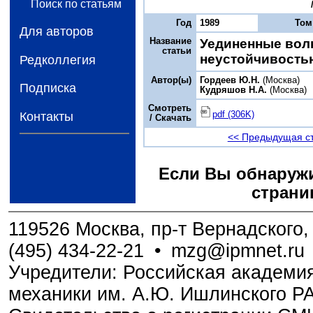
Поиск по статьям
Год
1989
Том
Для авторов
Название
Уединенные вол
статьи
неустойчивость
Редколлегия
Автор(ы)
Гордеев Ю.Н.
(Москва)
Подписка
Кудряшов Н.А.
(Москва)
Смотреть
pdf (306K)
Контакты
/ Скачать
<< Предыдущая с
Если Вы обнаружи
страни
119526 Москва, пр-т Вернадского, 
(495) 434-22-21
•
mzg@ipmnet.ru
Учредители: Российская академия
механики им. А.Ю. Ишлинского Р