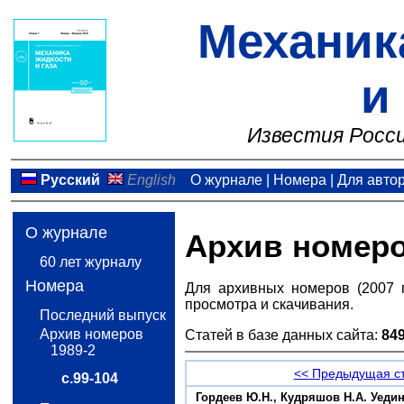
Механик
и
Известия Росси
Русский
English
О журнале
|
Номера
|
Для авто
О журнале
Архив номер
60 лет журналу
Номера
Для архивных номеров (2007 
просмотра и скачивания.
Последний выпуск
Архив номеров
Статей в базе данных сайта:
84
1989-2
<< Предыдущая с
с.99-104
Гордеев Ю.Н., Кудряшов Н.А. Уед