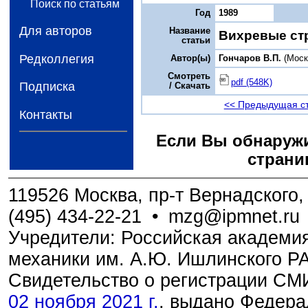
Поиск по статьям
Год
1989
Для авторов
Название
Вихревые ст
статьи
Редколлегия
Автор(ы)
Гончаров В.П.
(Моск
Смотреть
pdf (548K)
Подписка
/ Скачать
<< Предыдущая с
Контакты
Если Вы обнаружи
страни
119526 Москва, пр-т Вернадского, 
(495) 434-22-21
•
mzg@ipmnet.ru
Учредители: Российская академия
механики им. А.Ю. Ишлинского Р
Свидетельство о регистрации С
02 ноября 2021 г.
, выдано Федера