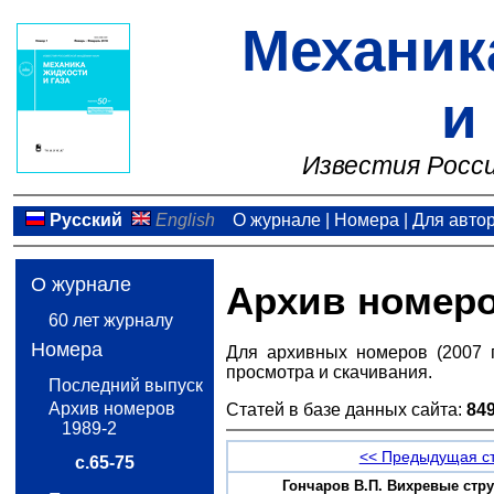
Механик
и
Известия Росси
Русский
English
О журнале
|
Номера
|
Для авто
О журнале
Архив номер
60 лет журналу
Номера
Для архивных номеров (2007 
просмотра и скачивания.
Последний выпуск
Архив номеров
Статей в базе данных сайта:
84
1989-2
<< Предыдущая с
с.65-75
Гончаров В.П. Вихревые струк