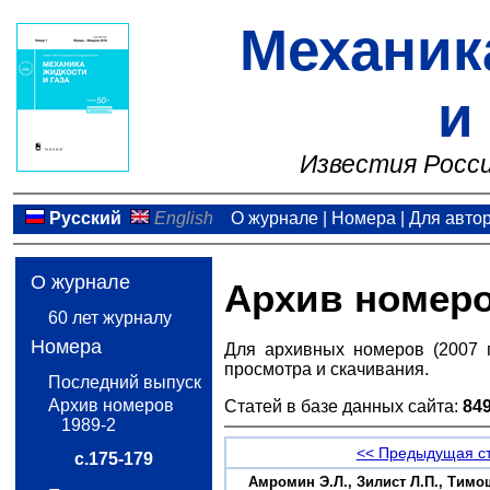
Механик
и
Известия Росси
Русский
English
О журнале
|
Номера
|
Для авто
О журнале
Архив номер
60 лет журналу
Номера
Для архивных номеров (2007 
просмотра и скачивания.
Последний выпуск
Архив номеров
Статей в базе данных сайта:
84
1989-2
<< Предыдущая с
с.175-179
Амромин Э.Л., Зилист Л.П., Тим