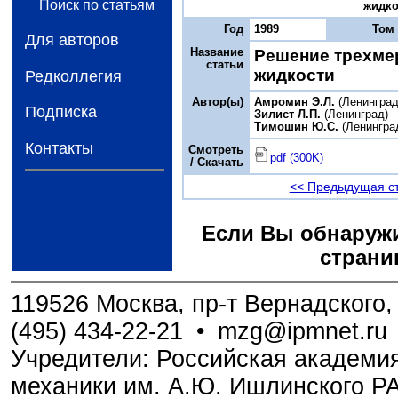
Поиск по статьям
жидкос
Год
1989
Том
Для авторов
Название
Решение трехме
статьи
жидкости
Редколлегия
Автор(ы)
Амромин Э.Л.
(Ленинград
Подписка
Зилист Л.П.
(Ленинград)
Тимошин Ю.С.
(Ленингра
Контакты
Смотреть
pdf (300K)
/ Скачать
<< Предыдущая с
Если Вы обнаружи
страни
119526 Москва, пр-т Вернадского, 
(495) 434-22-21
•
mzg@ipmnet.ru
Учредители: Российская академия
механики им. А.Ю. Ишлинского Р