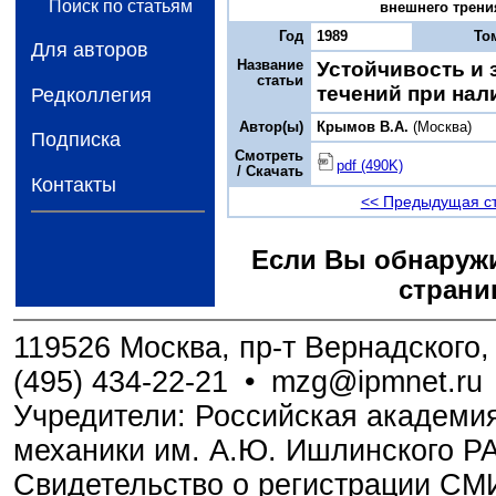
Поиск по статьям
внешнего трения
Год
1989
То
Для авторов
Название
Устойчивость и
статьи
течений при нал
Редколлегия
Автор(ы)
Крымов В.А.
(Москва)
Подписка
Смотреть
pdf (490K)
/ Скачать
Контакты
<< Предыдущая с
Если Вы обнаружи
страни
119526 Москва, пр-т Вернадского, 
(495) 434-22-21
•
mzg@ipmnet.ru
Учредители: Российская академия
механики им. А.Ю. Ишлинского Р
Свидетельство о регистрации С