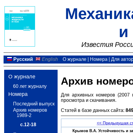
Механик
и
Известия Росси
Русский
English
О журнале
|
Номера
|
Для авто
О журнале
Архив номер
60 лет журналу
Номера
Для архивных номеров (2007 
просмотра и скачивания.
Последний выпуск
Архив номеров
Статей в базе данных сайта:
84
1989-2
<< Предыдущая с
с.12-18
Крымов В.А. Устойчивость и 