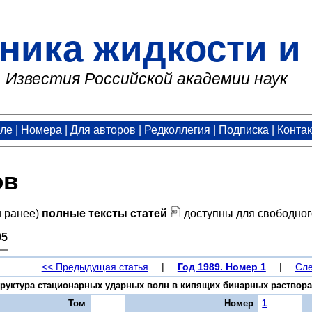
ника жидкости и 
Известия Российской академии наук
але
|
Номера
|
Для авторов
|
Редколлегия
|
Подписка
|
Конта
ов
и ранее)
полные тексты статей
доступны для свободног
95
<< Предыдущая статья
|
Год 1989. Номер 1
|
Сле
труктура стационарных ударных волн в кипящих бинарных растворах /
Том
Номер
1