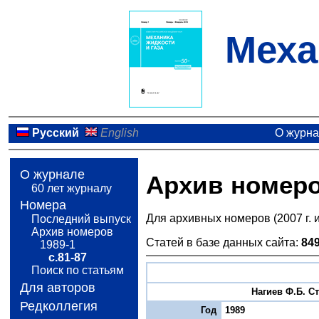
Меха
Русский
English
О журн
О журнале
Архив номер
60 лет журналу
Номера
Для архивных номеров (2007 г. 
Последний выпуск
Архив номеров
Статей в базе данных сайта:
84
1989-1
с.81-87
Поиск по статьям
Для авторов
Нагиев Ф.Б. С
Редколлегия
Год
1989