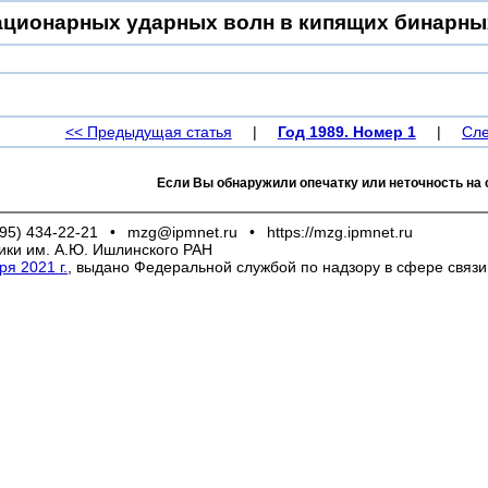
ационарных ударных волн в кипящих бинарны
<< Предыдущая статья
|
Год 1989. Номер 1
|
Сле
Если Вы обнаружили опечатку или неточность на 
95) 434-22-21
•
mzg@ipmnet.ru
•
https://mzg.ipmnet.ru
ики им. А.Ю. Ишлинского РАН
я 2021 г.
, выдано Федеральной службой по надзору в сфере связ