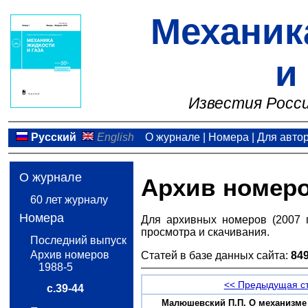
Механик
и
Известия Росси
Русский
English
О журнале
|
Номера
|
Для авто
О журнале
Архив номер
60 лет журналу
Номера
Для архивных номеров (2007 
просмотра и скачивания.
Последний выпуск
Архив номеров
Статей в базе данных сайта:
84
1988-5
<< Предыдущая с
с.39-44
Малюшевский П.П. О механизме