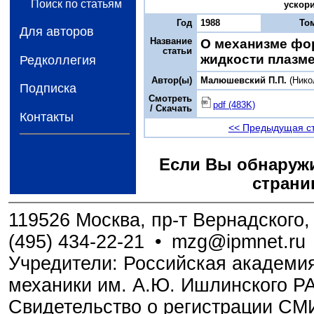
Поиск по статьям
ускори
Год
1988
То
Для авторов
Название
О механизме фо
статьи
жидкости плазм
Редколлегия
Автор(ы)
Малюшевский П.П.
(Нико
Подписка
Смотреть
pdf (483K)
/ Скачать
Контакты
<< Предыдущая с
Если Вы обнаружи
страни
119526 Москва, пр-т Вернадского, 
(495) 434-22-21
•
mzg@ipmnet.ru
Учредители: Российская академия
механики им. А.Ю. Ишлинского Р
Свидетельство о регистрации С