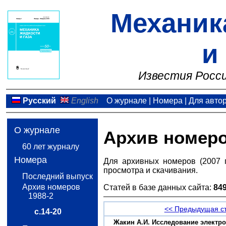
Механик
и
Известия Росси
Русский
English
О журнале
|
Номера
|
Для авто
О журнале
Архив номер
60 лет журналу
Номера
Для архивных номеров (2007 
просмотра и скачивания.
Последний выпуск
Архив номеров
Статей в базе данных сайта:
84
1988-2
<< Предыдущая с
с.14-20
Жакин А.И. Исследование электро