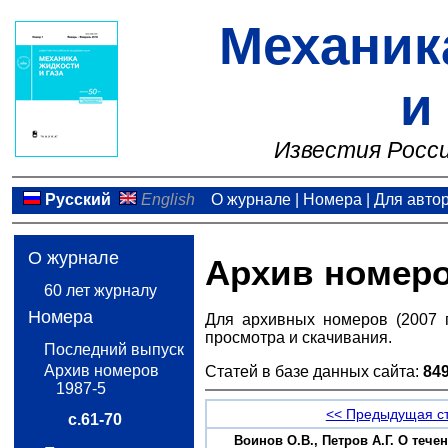
Механик
и
Известия Росси
Русский
English
О журнале
|
Номера
|
Для авто
О журнале
Архив номер
60 лет журналу
Номера
Для архивных номеров (2007 
просмотра и скачивания.
Последний выпуск
Архив номеров
Статей в базе данных сайта:
84
1987-5
<< Предыдущая с
с.61-70
Воинов О.В., Петров А.Г. О теч