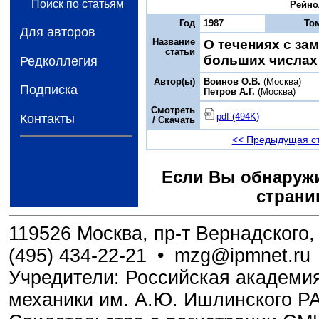
Поиск по статьям
Рейнол
Год
1987
То
Для авторов
Название
О течениях с за
статьи
больших числах
Редколлегия
Автор(ы)
Воинов О.В.
(Москва)
Подписка
Петров А.Г.
(Москва)
Смотреть
pdf (494K)
Контакты
/ Скачать
<< Предыдущая с
Если Вы обнаружи
страни
119526 Москва, пр-т Вернадского, 
(495) 434-22-21
•
mzg@ipmnet.ru
Учредители: Российская академия
механики им. А.Ю. Ишлинского Р