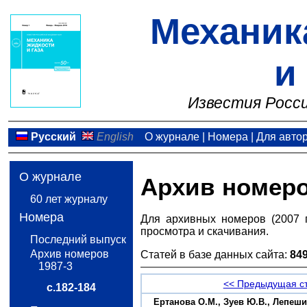
Механик
и
Известия Росси
Русский
English
О журнале
|
Номера
|
Для авто
О журнале
Архив номер
60 лет журналу
Номера
Для архивных номеров (2007 
просмотра и скачивания.
Последний выпуск
Архив номеров
Статей в базе данных сайта:
84
1987-3
<< Предыдущая с
с.182-184
Ертанова О.М., Зуев Ю.В., Лепеш