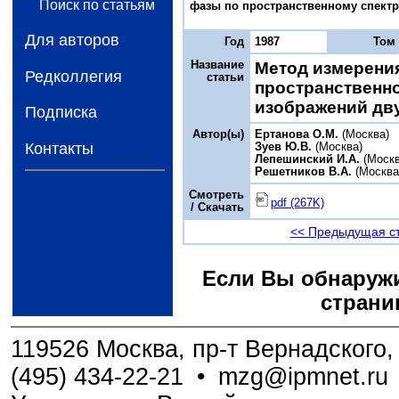
Поиск по статьям
фазы по пространственному спектр
Для авторов
Год
1987
Том
Название
Метод измерени
Редколлегия
статьи
пространственн
изображений дв
Подписка
Автор(ы)
Ертанова О.М.
(Москва)
Контакты
Зуев Ю.В.
(Москва)
Лепешинский И.А.
(Москв
Решетников В.А.
(Москва
Смотреть
pdf (267K)
/ Скачать
<< Предыдущая с
Если Вы обнаружи
страни
119526 Москва, пр-т Вернадского, 
(495) 434-22-21
•
mzg@ipmnet.ru