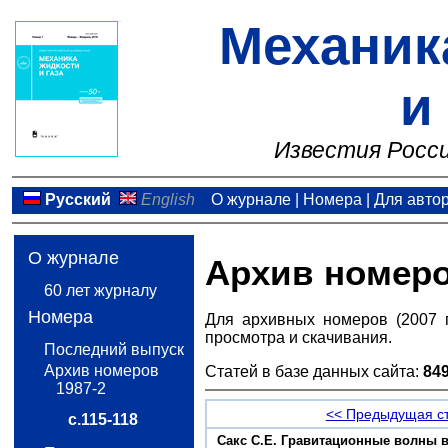
Механик
и
Известия Росси
Русский
English
О журнале
|
Номера
|
Для авто
О журнале
Архив номер
60 лет журналу
Номера
Для архивных номеров (2007 
просмотра и скачивания.
Последний выпуск
Архив номеров
Статей в базе данных сайта:
84
1987-2
<< Предыдущая с
с.115-118
Сакс С.Е. Гравитационные волны в