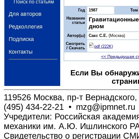
Поиск по статьям
Год
1987
Том
Для авторов
Название
Гравитационные
статьи
дном
Редколлегия
Автор(ы)
Сакс С.Е.
(Москва)
Подписка
Смотреть
pdf (222K)
/ Скачать
Контакты
<< Предыдущая с
Если Вы обнаружи
страни
119526 Москва, пр-т Вернадского, 
(495) 434-22-21
•
mzg@ipmnet.ru
Учредители: Российская академия
механики им. А.Ю. Ишлинского Р
Свидетельство о регистрации С