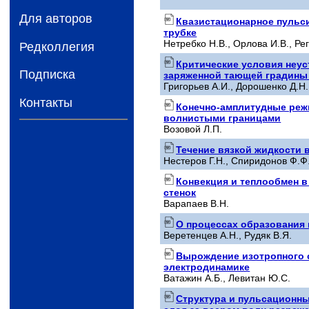
Для авторов
Квазистационарное пульс
трубке
Нетребко Н.В., Орлова И.В., Ре
Редколлегия
Критические условия неус
Подписка
заряженной тающей градины
Григорьев А.И., Дорошенко Д.Н.
Контакты
Конечно-амплитудные реж
волнистыми границами
Возовой Л.П.
Течение вязкой жидкости 
Нестеров Г.Н., Спиридонов Ф.Ф
Конвекция и теплообмен в
стенок
Варапаев В.Н.
О процессах образования
Веретенцев А.Н., Рудяк В.Я.
Вырождение изотропного с
электродинамике
Ватажин А.Б., Левитан Ю.С.
Структура и пульсационны