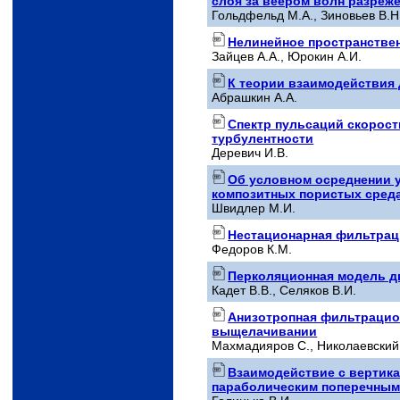
слоя за веером волн разреж
Гольдфельд М.А., Зиновьев В.Н.
Нелинейное пространствен
Зайцев А.А., Юрокин А.И.
К теории взаимодействия 
Абрашкин А.А.
Спектр пульсаций скорост
турбулентности
Деревич И.В.
Об условном осреднении 
композитных пористых сред
Швидлер М.И.
Нестационарная фильтраци
Федоров К.М.
Перколяционная модель 
Кадет В.В., Селяков В.И.
Анизотропная фильтрацио
выщелачивании
Махмадияров С., Николаевский
Взаимодействие с вертика
параболическим поперечным