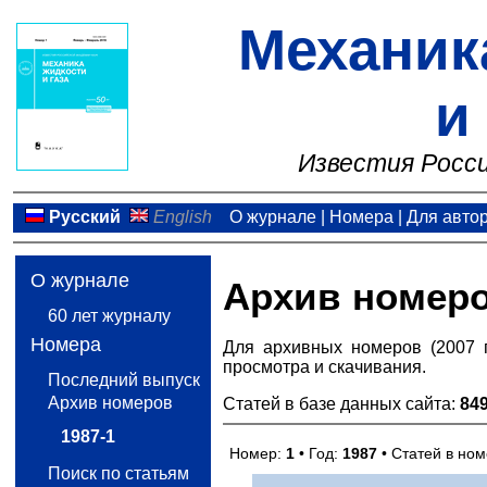
Механик
и
Известия Росси
Русский
English
О журнале
|
Номера
|
Для авто
О журнале
Архив номер
60 лет журналу
Номера
Для архивных номеров (2007 
просмотра и скачивания.
Последний выпуск
Архив номеров
Статей в базе данных сайта:
84
1987-1
Номер:
1
• Год:
1987
• Статей в но
Поиск по статьям