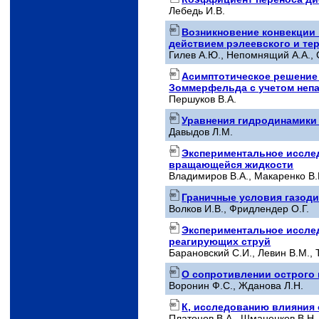
Лебедь И.В.
Возникновение конвекции
действием рэлеевского и те
Гилев А.Ю., Непомнящий А.А., 
Асимптотическое решение 
Зоммерфельда с учетом неп
Першуков В.А.
Уравнения гидродинамики
Давыдов Л.М.
Экспериментальное иссле
вращающейся жидкости
Владимиров В.А., Макаренко В.Г
Граничные условия газод
Волков И.В., Фридлендер О.Г.
Экспериментальное иссле
реагирующих струй
Барановский С.И., Левин В.М.,
О сопротивлении острого 
Воронин Ф.С., Жданова Л.Н.
К, исследованию влияния 
Платонов В.А., Шманенков В.Н.