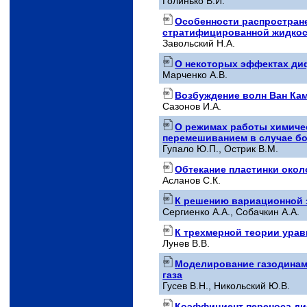
Голинько В.И.
Особенности распростран
стратифицированной жидко
Завольский Н.А.
О некоторых эффектах ди
Марченко А.В.
Возбуждение волн Ван Кам
Сазонов И.А.
О режимах работы химиче
перемешиванием в случае б
Гупало Ю.П., Острик В.М.
Обтекание пластинки окол
Асланов С.К.
К решению вариационной 
Сергиенко А.А., Собачкин А.А.
К трехмерной теории урав
Лунев В.В.
Моделирование газодинами
газа
Гусев В.Н., Никольский Ю.В.
Коэффициент переноса ди