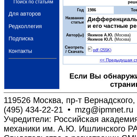
Поиск по статьям
реше
Год
1986
То
Для авторов
Название
Дифференциальн
статьи
и его частные р
Редколлегия
Автор(ы)
Якимов А.Ю.
(Москва)
Подписка
Якимов Ю.Л.
(Москва)
Смотреть
pdf (255K)
Контакты
/ Скачать
<< Предыдущая с
Если Вы обнаружи
страни
119526 Москва, пр-т Вернадского, 
(495) 434-22-21
•
mzg@ipmnet.ru
Учредители: Российская академия
механики им. А.Ю. Ишлинского Р