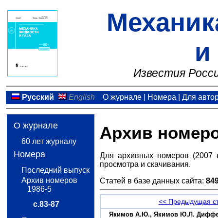
Механик
и
Известия Росси
Русский
English
О журнале
|
Номера
|
Для авто
О журнале
Архив номер
60 лет журналу
Номера
Для архивных номеров (2007 
просмотра и скачивания.
Последний выпуск
Архив номеров
Статей в базе данных сайта:
84
1986-5
<< Предыдущая с
с.83-87
Якимов А.Ю., Якимов Ю.Л. Диффе