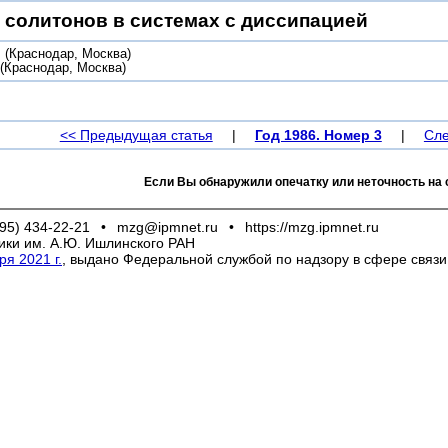
 солитонов в системах с диссипацией
.
(Краснодар, Москва)
(Краснодар, Москва)
<< Предыдущая статья
|
Год 1986. Номер 3
|
Сле
Если Вы обнаружили опечатку или неточность на 
95) 434-22-21
•
mzg@ipmnet.ru
•
https://mzg.ipmnet.ru
ики им. А.Ю. Ишлинского РАН
я 2021 г.
, выдано Федеральной службой по надзору в сфере связ