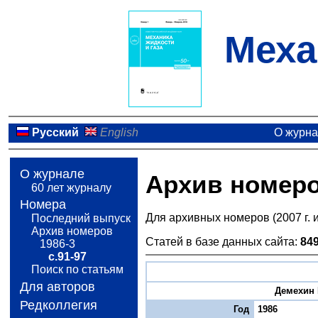
Меха
Русский
English
О журн
О журнале
Архив номер
60 лет журналу
Номера
Для архивных номеров (2007 г. 
Последний выпуск
Архив номеров
Статей в базе данных сайта:
84
1986-3
с.91-97
Поиск по статьям
Для авторов
Демехин Е
Редколлегия
Год
1986