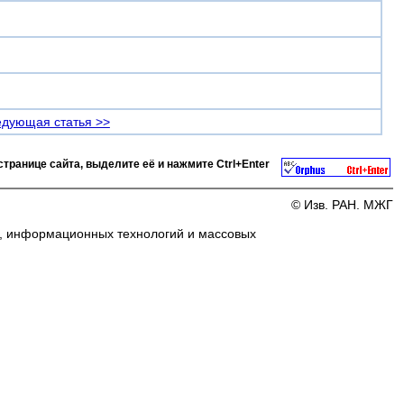
дующая статья >>
странице сайта, выделите её и нажмите
Ctrl+Enter
© Изв. РАН. МЖГ
и, информационных технологий и массовых