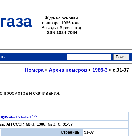
газа
Журнал основан
в январе 1966 года
Выходит 6 раз в год
ISSN 1024-7084
кты
Номера
>
Архив номеров
>
1986-3
>
с.91-97
о просмотра и скачивания.
дующая статья >>
в. АН СССР. МЖГ. 1986. № 3. С. 91-97.
Страницы
91-97