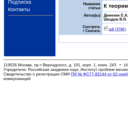
Подписка
Название
К теории
статьи
Контакты
Автор(ы)
Демехин Е.А
Шкадов В.Я.
Смотреть
pdf (379K)
/ Скачать
119526 Москва, пр-т Вернадского, д. 101, корп. 1, комн. 243
•
(4
Учредители: Российская академия наук, Институт проблем механ
Свидетельство о регистрации СМИ
ПИ № ФС77-82144 от 02 ноябр
коммуникаций