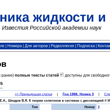
ника жидкости и 
Известия Российской академии наук
але
|
Номера
|
Для авторов
|
Редколлегия
|
Подписка
|
Конта
ов
и ранее)
полные тексты статей
доступны для свободног
95
<< Предыдущая статья
|
Год 1986. Номер 3
|
Сле
.А., Шкадов В.Я. К теории солитонов в системах с диссипацией // Из
Том
Номер
3