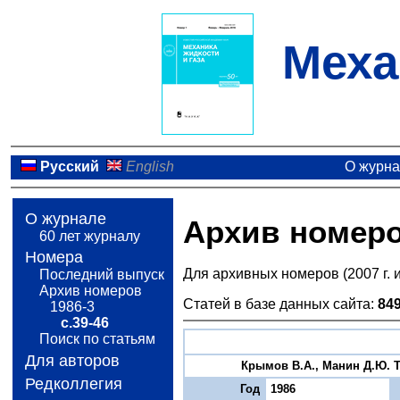
Меха
Русский
English
О журн
О журнале
Архив номер
60 лет журналу
Номера
Для архивных номеров (2007 г. 
Последний выпуск
Архив номеров
Статей в базе данных сайта:
84
1986-3
с.39-46
Поиск по статьям
Для авторов
Крымов В.А., Манин Д.Ю. Т
Редколлегия
Год
1986