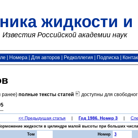
ника жидкости и 
Известия Российской академии наук
але
|
Номера
|
Для авторов
|
Редколлегия
|
Подписка
|
Конта
ов
и ранее)
полные тексты статей
доступны для свободног
95
<< Предыдущая статья
|
Год 1986. Номер 3
|
Сле
орможение жидкости в цилиндре малой высоты при больших числах Р
Том
Номер
3