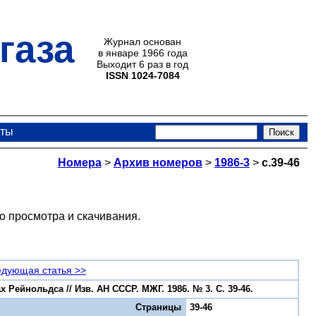
газа
Журнал основан
в январе 1966 года
Выходит 6 раз в год
ISSN 1024-7084
кты
Номера
>
Архив номеров
>
1986-3
>
с.39-46
о просмотра и скачивания.
дующая статья >>
ейнольдса // Изв. АН СССР. МЖГ. 1986. № 3. С. 39-46.
Страницы
39-46