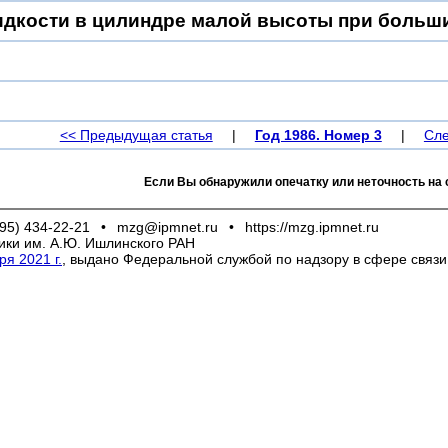
дкости в цилиндре малой высоты при больш
<< Предыдущая статья
|
Год 1986. Номер 3
|
Сле
Если Вы обнаружили опечатку или неточность на 
95) 434-22-21
•
mzg@ipmnet.ru
•
https://mzg.ipmnet.ru
ики им. А.Ю. Ишлинского РАН
я 2021 г.
, выдано Федеральной службой по надзору в сфере связ