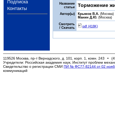
Подписка
Название
Торможение жи
статьи
Контакты
Автор(ы)
Крымов В.А.
(Москва)
Манин Д.Ю.
(Москва)
Смотреть
pdf (418K)
/ Скачать
119526 Москва, пр-т Вернадского, д. 101, корп. 1, комн. 243
•
(4
Учредители: Российская академия наук, Институт проблем механ
Свидетельство о регистрации СМИ
ПИ № ФС77-82144 от 02 ноябр
коммуникаций