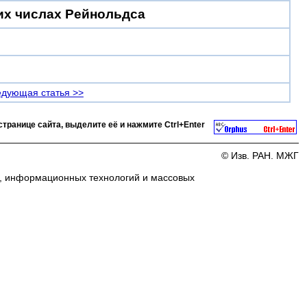
их числах Рейнольдса
дующая статья >>
странице сайта, выделите её и нажмите
Ctrl+Enter
© Изв. РАН. МЖГ
и, информационных технологий и массовых