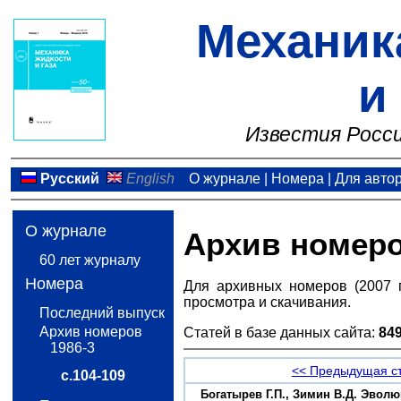
Механик
и
Известия Росси
Русский
English
О журнале
|
Номера
|
Для авто
О журнале
Архив номер
60 лет журналу
Номера
Для архивных номеров (2007 
просмотра и скачивания.
Последний выпуск
Архив номеров
Статей в базе данных сайта:
84
1986-3
<< Предыдущая с
с.104-109
Богатырев Г.П., Зимин В.Д. Эвол