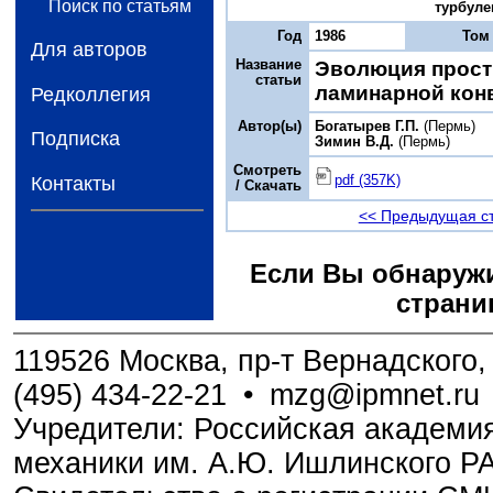
Поиск по статьям
турбулен
Год
1986
Том
Для авторов
Название
Эволюция прост
статьи
ламинарной кон
Редколлегия
Автор(ы)
Богатырев Г.П.
(Пермь)
Подписка
Зимин В.Д.
(Пермь)
Смотреть
pdf (357K)
Контакты
/ Скачать
<< Предыдущая с
Если Вы обнаружи
страни
119526 Москва, пр-т Вернадского, 
(495) 434-22-21
•
mzg@ipmnet.ru
Учредители: Российская академия
механики им. А.Ю. Ишлинского Р