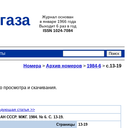
газа
Журнал основан
в январе 1966 года
Выходит 6 раз в год
ISSN 1024-7084
кты
Номера
>
Архив номеров
>
1984-6
>
с.13-19
о просмотра и скачивания.
дующая статья >>
Н СССР. МЖГ. 1984. № 6. С. 13-19.
Страницы
13-19