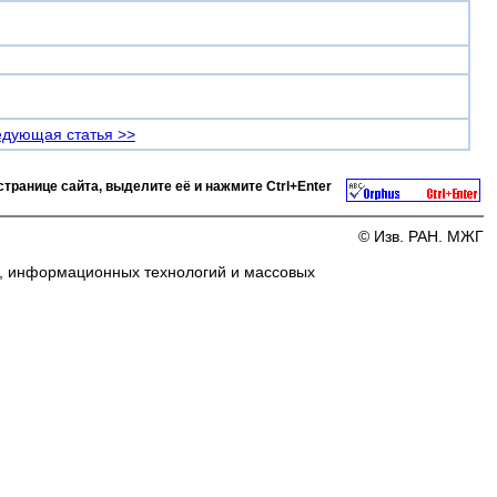
дующая статья >>
странице сайта, выделите её и нажмите
Ctrl+Enter
© Изв. РАН. МЖГ
и, информационных технологий и массовых