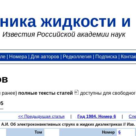
ника жидкости и 
Известия Российской академии наук
але
|
Номера
|
Для авторов
|
Редколлегия
|
Подписка
|
Конта
ов
и ранее)
полные тексты статей
доступны для свободног
95
<< Предыдущая статья
|
Год 1984. Номер 6
|
Сле
А.И. Об электроконвективных струях в жидких диэлектриках // Изв. А
Том
Номер
6