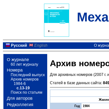
Меха
Русский
English
О журн
О журнале
Архив номер
60 лет журналу
Номера
Для архивных номеров (2007 г. 
Последний выпуск
Архив номеров
Статей в базе данных сайта:
84
1984-6
с.13-19
Поиск по статьям
Для авторов
Жакин 
Редколлегия
Год
1984