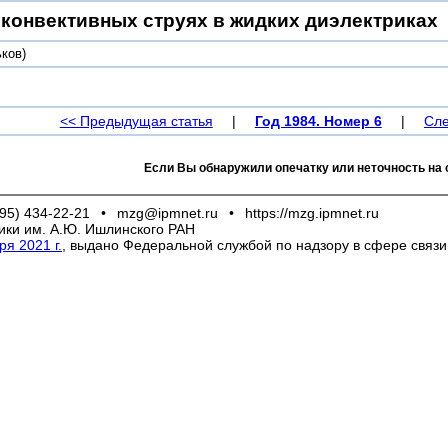
конвективных струях в жидких диэлектриках
ков)
<< Предыдущая статья
|
Год 1984. Номер 6
|
Сле
Если Вы обнаружили опечатку или неточность на 
95) 434-22-21
•
mzg@ipmnet.ru
•
https://mzg.ipmnet.ru
ики им. А.Ю. Ишлинского РАН
я 2021 г.
, выдано Федеральной службой по надзору в сфере связ