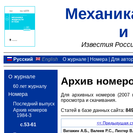
Механик
и
Известия Росси
Русский
English
О журнале
|
Номера
|
Для авто
О журнале
Архив номер
60 лет журналу
Номера
Для архивных номеров (2007 
просмотра и скачивания.
Последний выпуск
Архив номеров
Статей в базе данных сайта:
84
1984-3
<< Предыдущая с
с.53-61
Ватажин А.Б., Валеев Р.С., Лихтер