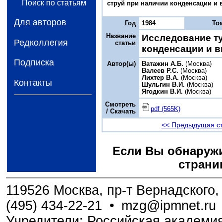
Поиск по статьям
струй при наличии конденсации и вв
Для авторов
Год
1984
То
Название
Исследование т
Редколлегия
статьи
конденсации и в
Подписка
Автор(ы)
Ватажин А.Б.
(Москва)
Валеев Р.С.
(Москва)
Лихтер В.А.
(Москва)
Контакты
Шульгин В.И.
(Москва)
Ягодкин В.И.
(Москва)
Смотреть
pdf (565K)
/ Скачать
<< Предыдущая с
Если Вы обнаружи
страни
119526 Москва, пр-т Вернадского, 
(495) 434-22-21
•
mzg@ipmnet.ru
Учредители: Российская академия