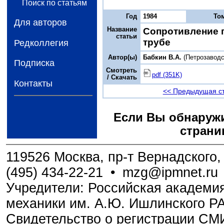
Поиск по статьям
Год
1984
То
Для авторов
Название
Сопротивление п
статьи
трубе
Редколлегия
Автор(ы)
Бабкин В.А.
(Петрозаводс
Подписка
Смотреть
pdf (351K)
/ Скачать
Контакты
<< Предыдущая с
Если Вы обнаружи
страни
119526 Москва, пр-т Вернадского, 
(495) 434-22-21
•
mzg@ipmnet.ru
Учредители: Российская академия
механики им. А.Ю. Ишлинского Р
Свидетельство о регистрации С