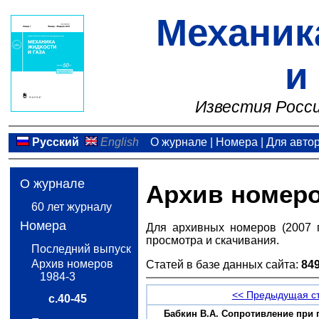
Механик
и
Известия Росси
Русский
English
О журнале
|
Номера
|
Для авто
О журнале
Архив номер
60 лет журналу
Номера
Для архивных номеров (2007 
просмотра и скачивания.
Последний выпуск
Архив номеров
Статей в базе данных сайта:
84
1984-3
<< Предыдущая с
с.40-45
Бабкин В.А. Сопротивление при п