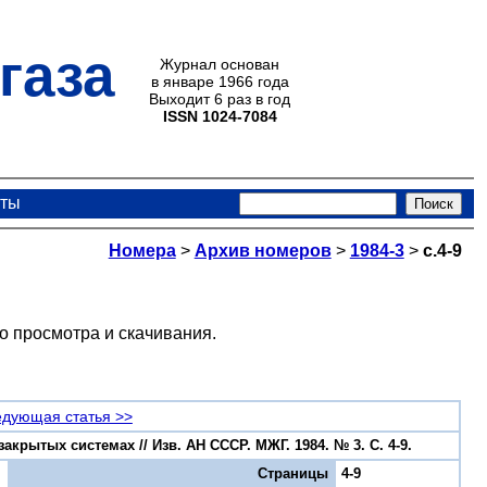
газа
Журнал основан
в январе 1966 года
Выходит 6 раз в год
ISSN 1024-7084
кты
Номера
>
Архив номеров
>
1984-3
>
с.4-9
о просмотра и скачивания.
дующая статья >>
рытых системах // Изв. АН СССР. МЖГ. 1984. № 3. С. 4-9.
Страницы
4-9