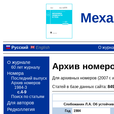
Меха
Русский
English
О журн
О журнале
Архив номер
60 лет журналу
Номера
Для архивных номеров (2007 г. 
Последний выпуск
Архив номеров
Статей в базе данных сайта:
84
1984-3
с.4-9
Поиск по статьям
Для авторов
Слобожанин Л.А. Об устойчиво
Редколлегия
Год
1984