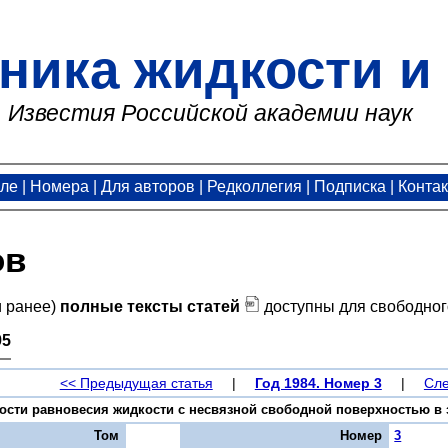
ника жидкости и 
Известия Российской академии наук
але
|
Номера
|
Для авторов
|
Редколлегия
|
Подписка
|
Конта
ов
и ранее)
полные тексты статей
доступны для свободног
95
<< Предыдущая статья
|
Год 1984. Номер 3
|
Сле
сти равновесия жидкости с несвязной свободной поверхностью в зак
Том
Номер
3