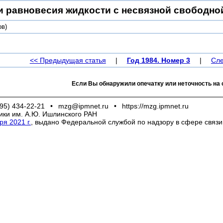
и равновесия жидкости с несвязной свободно
ов)
<< Предыдущая статья
|
Год 1984. Номер 3
|
Сле
Если Вы обнаружили опечатку или неточность на 
95) 434-22-21
•
mzg@ipmnet.ru
•
https://mzg.ipmnet.ru
ики им. А.Ю. Ишлинского РАН
я 2021 г.
, выдано Федеральной службой по надзору в сфере связ