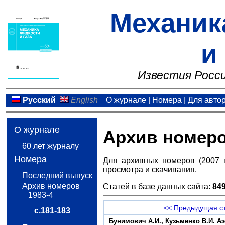
Механик
и
Известия Росси
Русский
English
О журнале
|
Номера
|
Для авто
О журнале
Архив номер
60 лет журналу
Номера
Для архивных номеров (2007 
просмотра и скачивания.
Последний выпуск
Архив номеров
Статей в базе данных сайта:
84
1983-4
<< Предыдущая с
с.181-183
Бунимович А.И., Кузьменко В.И. А