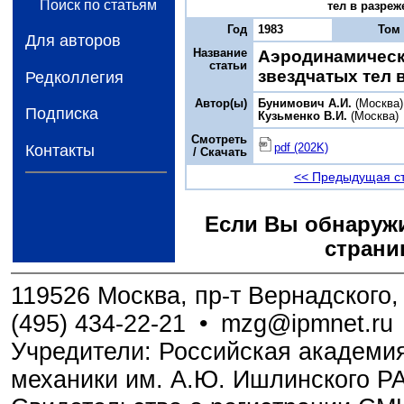
Поиск по статьям
тел в разреже
Год
1983
Том
Для авторов
Название
Аэродинамическ
статьи
звездчатых тел 
Редколлегия
Автор(ы)
Бунимович А.И.
(Москва)
Подписка
Кузьменко В.И.
(Москва)
Смотреть
pdf (202K)
Контакты
/ Скачать
<< Предыдущая с
Если Вы обнаружи
страни
119526 Москва, пр-т Вернадского, 
(495) 434-22-21
•
mzg@ipmnet.ru
Учредители: Российская академия
механики им. А.Ю. Ишлинского Р