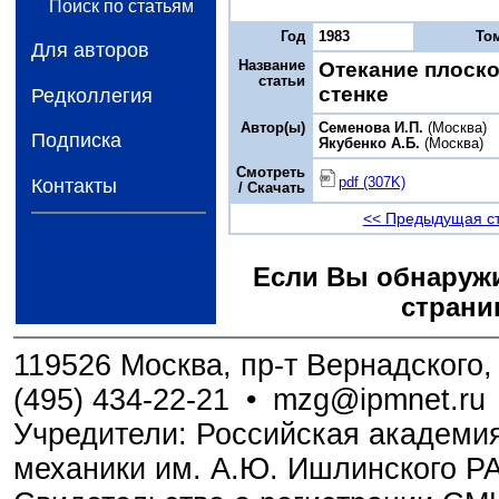
Поиск по статьям
Год
1983
То
Для авторов
Название
Отекание плоско
статьи
стенке
Редколлегия
Автор(ы)
Семенова И.П.
(Москва)
Подписка
Якубенко А.Б.
(Москва)
Смотреть
pdf (307K)
Контакты
/ Скачать
<< Предыдущая с
Если Вы обнаружи
страни
119526 Москва, пр-т Вернадского, 
(495) 434-22-21
•
mzg@ipmnet.ru
Учредители: Российская академия
механики им. А.Ю. Ишлинского Р