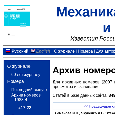
Механик
и
Известия Росси
Русский
English
О журнале
|
Номера
|
Для авто
О журнале
Архив номер
60 лет журналу
Номера
Для архивных номеров (2007 
просмотра и скачивания.
Последний выпуск
Архив номеров
Статей в базе данных сайта:
84
1983-4
<< Предыдущая с
с.17-22
Семенова И.П., Якубенко А.Б. Отек