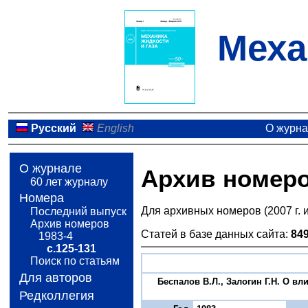
Меха
Русский
English
О журн
О журнале
Архив номер
60 лет журналу
Номера
Для архивных номеров (2007 г. 
Последний выпуск
Архив номеров
Статей в базе данных сайта:
84
1983-4
с.125-131
Поиск по статьям
Для авторов
Беспалов В.Л., Залогин Г.Н. О в
Редколлегия