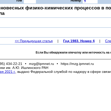
Том
Номер
4
вновесных физико-химических процессов в по
ла
<< Предыдущая статья
|
Год 1983. Номер 4
|
Сле
Если Вы обнаружили опечатку или неточность на 
95) 434-22-21
•
mzg@ipmnet.ru
•
https://mzg.ipmnet.ru
ики им. А.Ю. Ишлинского РАН
я 2021 г.
, выдано Федеральной службой по надзору в сфере связ