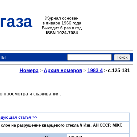
газа
Журнал основан
в январе 1966 года
Выходит 6 раз в год
ISSN 1024-7084
кты
Номера
>
Архив номеров
>
1983-4
>
с.125-131
о просмотра и скачивания.
дующая статья >>
слое на разрушение кварцевого стекла // Изв. АН СССР. МЖГ.