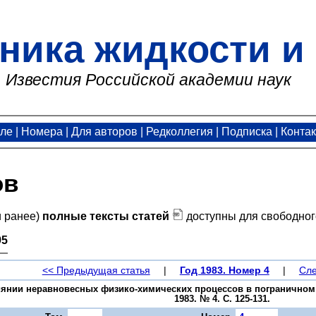
ника жидкости и 
Известия Российской академии наук
але
|
Номера
|
Для авторов
|
Редколлегия
|
Подписка
|
Конта
ов
и ранее)
полные тексты статей
доступны для свободног
95
<< Предыдущая статья
|
Год 1983. Номер 4
|
Сле
лиянии неравновесных физико-химических процессов в пограничном 
1983. № 4. С. 125-131.