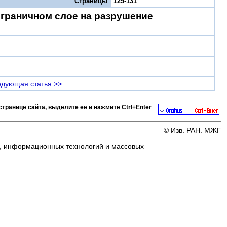
Страницы
125-131
граничном слое на разрушение
дующая статья >>
странице сайта, выделите её и нажмите
Ctrl+Enter
© Изв. РАН. МЖГ
и, информационных технологий и массовых