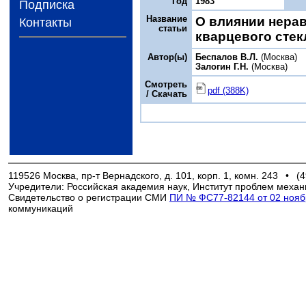
Год
1983
Подписка
Название
О влиянии нера
Контакты
статьи
кварцевого стек
Автор(ы)
Беспалов В.Л.
(Москва)
Залогин Г.Н.
(Москва)
Смотреть
pdf (388K)
/ Скачать
119526 Москва, пр-т Вернадского, д. 101, корп. 1, комн. 243
•
(4
Учредители: Российская академия наук, Институт проблем механ
Свидетельство о регистрации СМИ
ПИ № ФС77-82144 от 02 ноябр
коммуникаций