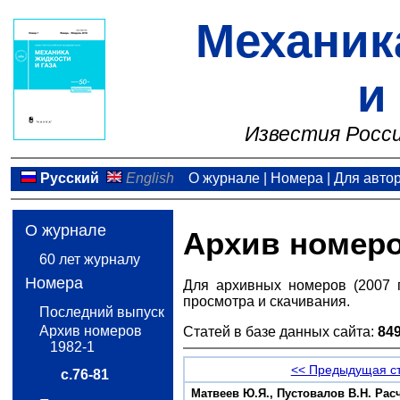
Механик
и
Известия Росси
Русский
English
О журнале
|
Номера
|
Для авто
О журнале
Архив номер
60 лет журналу
Номера
Для архивных номеров (2007 
просмотра и скачивания.
Последний выпуск
Архив номеров
Статей в базе данных сайта:
84
1982-1
<< Предыдущая с
с.76-81
Матвеев Ю.Я., Пустовалов В.Н. Ра