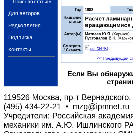
Поиск по статьям
Год
1982
То
Для авторов
Название
Расчет ламинарн
статьи
вращающимися 
Редколлегия
Автор(ы)
Матвеев Ю.Я.
(Харьков)
Подписка
Пустовалов В.Н.
(Харьков
Смотреть
pdf (347K)
Контакты
/ Скачать
<< Предыдущая с
Если Вы обнаружи
страни
119526 Москва, пр-т Вернадского, 
(495) 434-22-21
•
mzg@ipmnet.ru
Учредители: Российская академия
механики им. А.Ю. Ишлинского Р