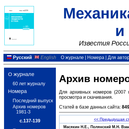
Механик
и
Известия Росси
Русский
English
О журнале
|
Номера
|
Для авто
О журнале
Архив номер
60 лет журналу
Номера
Для архивных номеров (2007 
просмотра и скачивания.
Последний выпуск
Архив номеров
Статей в базе данных сайта:
84
1981-3
<< Предыдущая с
с.137-139
Масякин Н.Е., Полянский М.Н. Вз