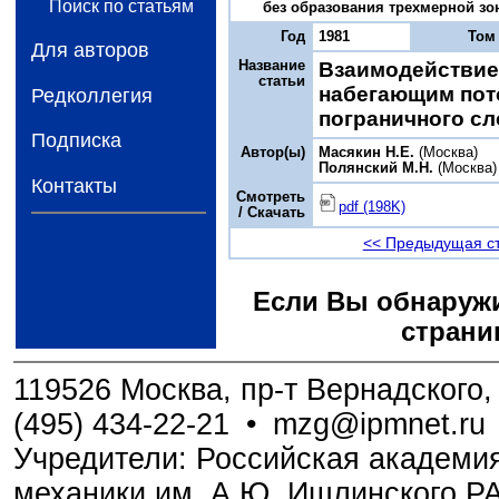
Поиск по статьям
без образования трехмерной зоны
Год
1981
Том
Для авторов
Название
Взаимодействие
статьи
набегающим пот
Редколлегия
пограничного сл
Подписка
Автор(ы)
Масякин Н.Е.
(Москва)
Полянский М.Н.
(Москва)
Контакты
Смотреть
pdf (198K)
/ Скачать
<< Предыдущая с
Если Вы обнаружи
страни
119526 Москва, пр-т Вернадского, 
(495) 434-22-21
•
mzg@ipmnet.ru
Учредители: Российская академия
механики им. А.Ю. Ишлинского Р