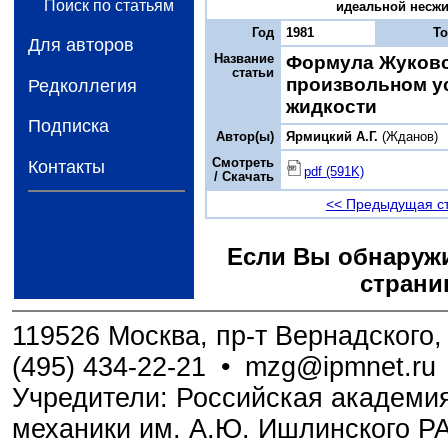
Поиск по статьям
идеальной несжим
Год
1981
Т
Для авторов
Название
Формула Жуковс
статьи
произвольном у
Редколлегия
жидкости
Подписка
Автор(ы)
Ярмицкий А.Г.
(Жданов)
Смотреть
Контакты
pdf (591K)
/ Скачать
<< Предыдущая с
Если Вы обнаружи
страни
119526 Москва, пр-т Вернадского, 
(495) 434-22-21
•
mzg@ipmnet.ru
Учредители: Российская академия
механики им. А.Ю. Ишлинского Р