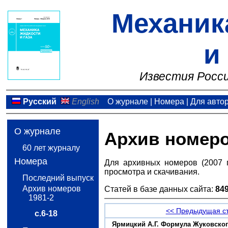
Механик
и
Известия Росси
Русский
English
О журнале
|
Номера
|
Для авто
О журнале
Архив номер
60 лет журналу
Номера
Для архивных номеров (2007 
просмотра и скачивания.
Последний выпуск
Архив номеров
Статей в базе данных сайта:
84
1981-2
<< Предыдущая с
с.6-18
Ярмицкий А.Г. Формула Жуковско