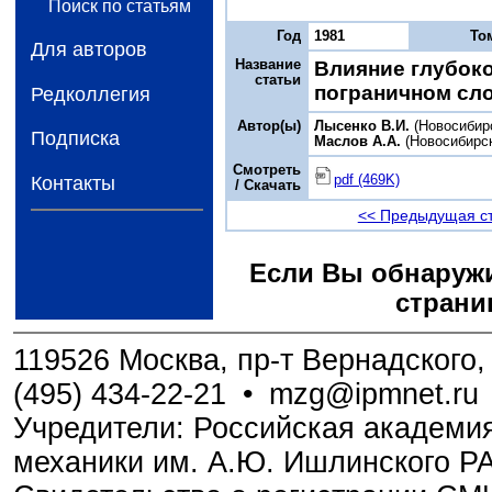
Поиск по статьям
Год
1981
То
Для авторов
Название
Влияние глубоко
статьи
пограничном сл
Редколлегия
Автор(ы)
Лысенко В.И.
(Новосибир
Подписка
Маслов А.А.
(Новосибирс
Смотреть
pdf (469K)
Контакты
/ Скачать
<< Предыдущая с
Если Вы обнаружи
страни
119526 Москва, пр-т Вернадского, 
(495) 434-22-21
•
mzg@ipmnet.ru
Учредители: Российская академия
механики им. А.Ю. Ишлинского Р