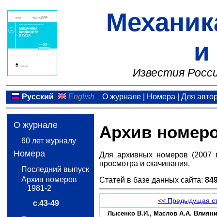
Механик
и
Известия Росси
Русский
English
О журнале
|
Номера
|
Для авто
О журнале
Архив номер
60 лет журналу
Номера
Для архивных номеров (2007 
просмотра и скачивания.
Последний выпуск
Архив номеров
Статей в базе данных сайта:
84
1981-2
<< Предыдущая с
с.43-49
Лысенко В.И., Маслов А.А. Влияни