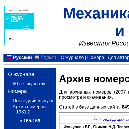
Механик
и
Известия Росси
Русский
English
О журнале
|
Номера
|
Для авто
О журнале
Архив номер
60 лет журналу
Номера
Для архивных номеров (2007 
просмотра и скачивания.
Последний выпуск
Архив номеров
Статей в базе данных сайта:
84
1981-2
<< Предыдущая с
с.165-169
Фаткуллин Р.Г., Якимов Н.Д. Теор