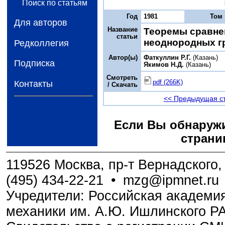
Поиск по статьям
Год
1981
Том
Для авторов
Название
Теоремы сравне
статьи
неоднородных г
Редколлегия
Автор(ы)
Фаткуллин Р.Г.
(Казань)
Подписка
Якимов Н.Д.
(Казань)
Смотреть
pdf (266K)
Контакты
/ Скачать
<< Предыдущая с
Если Вы обнаружи
страни
119526 Москва, пр-т Вернадского, 
(495) 434-22-21
•
mzg@ipmnet.ru
Учредители: Российская академия
механики им. А.Ю. Ишлинского Р