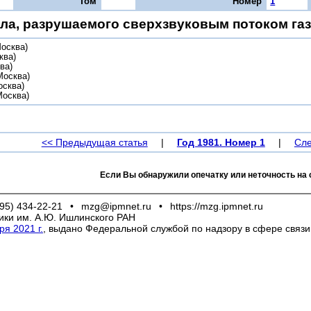
Том
Номер
1
ла, разрушаемого сверхзвуковым потоком га
осква)
ква)
ва)
Москва)
сква)
осква)
<< Предыдущая статья
|
Год 1981. Номер 1
|
Сле
Если Вы обнаружили опечатку или неточность на 
95) 434-22-21
•
mzg@ipmnet.ru
•
https://mzg.ipmnet.ru
ики им. А.Ю. Ишлинского РАН
я 2021 г.
, выдано Федеральной службой по надзору в сфере связ