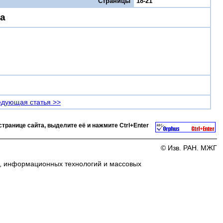
Страницы
18-21
за
дующая статья >>
странице сайта, выделите её и нажмите
Ctrl+Enter
© Изв. РАН. МЖГ
и, информационных технологий и массовых