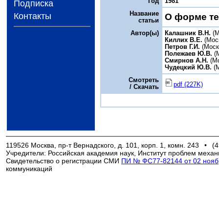
Год
1981
Подписка
Название
Контакты
О форме те
статьи
Автор(ы)
Калашник В.Н.
(М
Киллих В.Е.
(Мос
Петров Г.И.
(Моск
Полежаев Ю.В.
(
Смирнов А.Н.
(Мо
Чудецкий Ю.В.
(М
Смотреть
pdf (227K)
/ Скачать
119526 Москва, пр-т Вернадского, д. 101, корп. 1, комн. 243
•
(4
Учредители: Российская академия наук, Институт проблем механ
Свидетельство о регистрации СМИ
ПИ № ФС77-82144 от 02 ноябр
коммуникаций