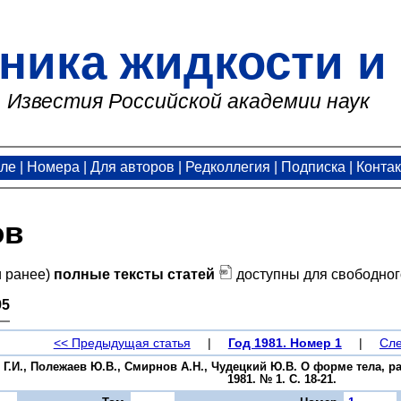
ника жидкости и 
Известия Российской академии наук
але
|
Номера
|
Для авторов
|
Редколлегия
|
Подписка
|
Конта
ов
и ранее)
полные тексты статей
доступны для свободног
95
<< Предыдущая статья
|
Год 1981. Номер 1
|
Сле
в Г.И., Полежаев Ю.В., Смирнов А.Н., Чудецкий Ю.В. О форме тела, 
1981. № 1. С. 18-21.