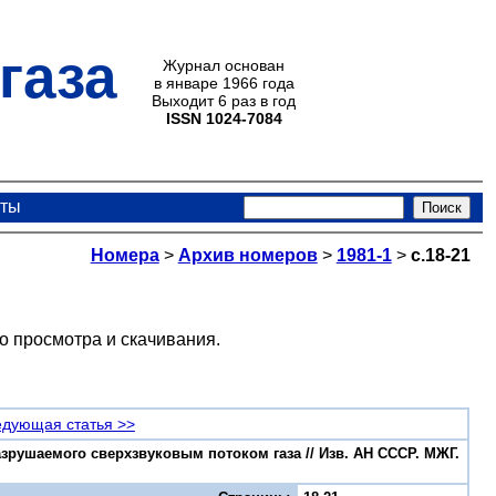
газа
Журнал основан
в январе 1966 года
Выходит 6 раз в год
ISSN 1024-7084
кты
Номера
>
Архив номеров
>
1981-1
>
с.18-21
о просмотра и скачивания.
дующая статья >>
разрушаемого сверхзвуковым потоком газа // Изв. АН СССР. МЖГ.