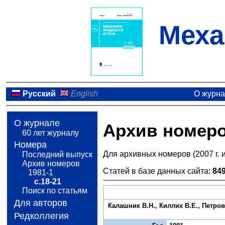
Меха
Русский
English
О журн
О журнале
Архив номер
60 лет журналу
Номера
Для архивных номеров (2007 г. 
Последний выпуск
Архив номеров
Статей в базе данных сайта:
84
1981-1
с.18-21
Поиск по статьям
Для авторов
Калашник В.Н., Киллих В.Е., Петро
Редколлегия