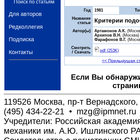
Поиск по статьям
Год
1981
То
Для авторов
Название
Критерии подо
статьи
Редколлегия
Автор(ы)
Артамонов А.К.
(Москв
Архипов В.Н.
(Москва)
Подписка
Фарафонов В.Г.
(Москв
Смотреть
pdf (253K)
Контакты
/ Скачать
<< Предыдущая с
Если Вы обнаружи
страни
119526 Москва, пр-т Вернадского, 
(495) 434-22-21
•
mzg@ipmnet.ru
Учредители: Российская академия
механики им. А.Ю. Ишлинского Р