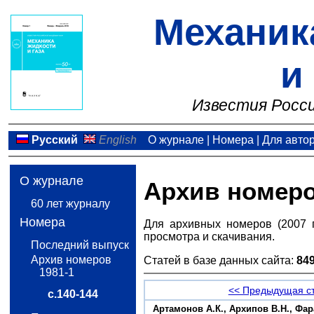
Механик
и
Известия Росси
Русский
English
О журнале
|
Номера
|
Для авто
О журнале
Архив номер
60 лет журналу
Номера
Для архивных номеров (2007 
просмотра и скачивания.
Последний выпуск
Архив номеров
Статей в базе данных сайта:
84
1981-1
<< Предыдущая с
с.140-144
Артамонов А.К., Архипов В.Н., Фар