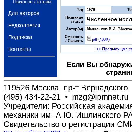
Поиск по статьям
Год
1979
Т
Для авторов
Название
Численное иссл
статьи
Редколлегия
Автор(ы)
Мышенков В.И.
(Москва
Подписка
Смотреть
pdf (483K)
/ Скачать
Контакты
<< Предыдущая с
Если Вы обнаружи
страни
119526 Москва, пр-т Вернадского, 
(495) 434-22-21
•
mzg@ipmnet.ru
Учредители: Российская академия
механики им. А.Ю. Ишлинского Р
Свидетельство о регистрации С