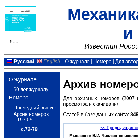
Механик
и
Известия Росси
Русский
English
О журнале
|
Номера
|
Для авто
О журнале
Архив номер
60 лет журналу
Номера
Для архивных номеров (2007 
просмотра и скачивания.
Последний выпуск
Архив номеров
Статей в базе данных сайта:
84
1979-5
<< Предыдущая с
с.72-79
Мышенков В.И. Численное исследо