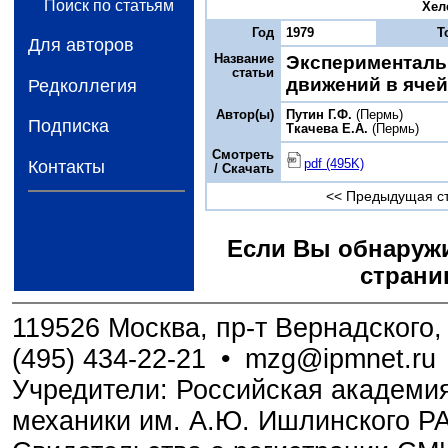
Поиск по статьям
Хеле
Год
1979
Т
Для авторов
Название
Эксперименталь
статьи
движений в яче
Редколлегия
Автор(ы)
Путин Г.Ф.
(Пермь)
Подписка
Ткачева Е.А.
(Пермь)
Смотреть
pdf (495K)
Контакты
/ Скачать
<< Предыдущая с
Если Вы обнаружи
страни
119526 Москва, пр-т Вернадского, 
(495) 434-22-21
•
mzg@ipmnet.ru
Учредители: Российская академия
механики им. А.Ю. Ишлинского Р