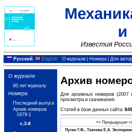
Механик
и
Известия Росси
Русский
English
О журнале
|
Номера
|
Для авто
О журнале
Архив номер
60 лет журналу
Номера
Для архивных номеров (2007 
просмотра и скачивания.
Последний выпуск
Архив номеров
Статей в базе данных сайта:
84
1979-1
<< Предыдущая с
с.3-8
Путин Г.Ф., Ткачева Е.А. Экспер