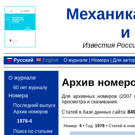
Механик
и
Известия Росси
Русский
English
О журнале
|
Номера
|
Для авто
О журнале
Архив номер
60 лет журналу
Номера
Для архивных номеров (2007 
просмотра и скачивания.
Последний выпуск
Архив номеров
Статей в базе данных сайта:
84
1978-4
Номер:
4
• Год:
1978
• Статей в но
Поиск по статьям