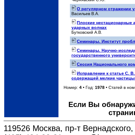
О регулярном отражении у
Васильев В.А.
Плоские нестационарные а
ударных волнах
Бутковский А.В.
Семинары. Институт проб
Семинары. Научно-исслед
государственного университе
Сессия Национального ком
Исправление к статье С. В
содержащей мелкие частицы» 
Номер:
4
• Год:
1978
• Статей в но
Если Вы обнаружи
страни
119526 Москва, пр-т Вернадского, 