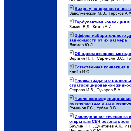
Вихрь у поверхности вязк
Заволженский М.В., Терсков А.X
Турбулентная конвекция в
Зимин В.Д., Кетов А.И.
Эффект избирательного д
зависимости от их размера
Якимов Ю.Л.
Об одном экспресс-метод
Веригин Н.Н., Саркисян В.С., 
Естественная конвекция в
Клейн И.С.
Плоская задача о волнов
стратифицированной жидкост
Стурова И.В., Сухарев В.А.
Численное моделирование
истечения газа в затопленно
Романов Г.С., Урбан В.В.
Исследование течения за 
открытым СВЧ резонатором
Баулин Н.Н., Дмитриев А.К., Ив
Чернявский С.Ю.