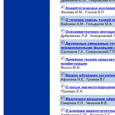
Демьянов Ю.А., Покровский А.Н.
Асимптотическое исследов
Желева И.М., Стулов В.П.
О течении сквозь тонкий 
Вайсман А.М., Гольдштик М.А.
Осесимметричное нестацио
Дубровская Л.И., Комаровский Л
Двумерные смешанные теч
неравновесными фазовыми 
Салтанов Г.А., Симановский Г.П
Линейная теория сверхзву
конфигурации
Фоллэ М.И.
Вязкое обтекание затупле
Афонина Н.Е., Громов В.Г.
О косых магнитогидродин
Пушкарь Е.А.
Медленное вращение сфер
Смирнов Л.П., Чекалов В.В.
О влиянии микроструктур
Алейников С.М., Листров А.Т.