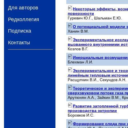
Для авторов
Некоторые эффекты, возн
поверхности
Гуревич Ю.Г., Шальман Е.Ю.
Редколлегия
О потенциальной модели 
Подписка
Ханин В.М.
Экспериментальное иссле
Контакты
вызванного внутренними ист
Козлов В.Г.
Инерциальные возмущения
Блехман Л.И.
Экспериментальное и теор
линейным тепловым источн
Расщупкин В.И., Секундов А.Н.
Теоретическое и эксперим
сверхзвуковом потоке газа 
Арутюнян А.А., Зайкин В.М., Кр
Развитие затопленной тур
производства энтропии
Боровков И.С.
Формирование следа при 