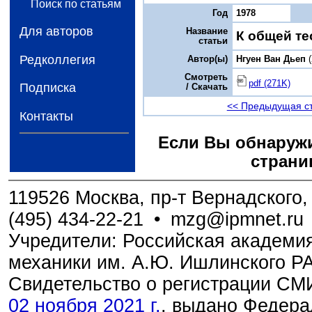
Поиск по статьям
Год
1978
Для авторов
Название
К общей те
статьи
Редколлегия
Автор(ы)
Нгуен Ван Дьеп
(
Смотреть
pdf (271K)
Подписка
/ Скачать
<< Предыдущая с
Контакты
Если Вы обнаружи
страни
119526 Москва, пр-т Вернадского, 
(495) 434-22-21
•
mzg@ipmnet.ru
Учредители: Российская академия
механики им. А.Ю. Ишлинского Р
Свидетельство о регистрации С
02 ноября 2021 г.
, выдано Федера