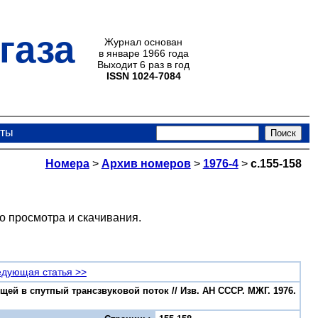
газа
Журнал основан
в январе 1966 года
Выходит 6 раз в год
ISSN 1024-7084
кты
Номера
>
Архив номеров
>
1976-4
>
с.155-158
о просмотра и скачивания.
дующая статья >>
щей в спутпый трансзвуковой поток // Изв. АН СССР. МЖГ. 1976.