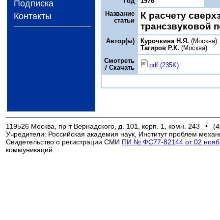
Год
1976
Подписка
Название
К расчету сверх
Контакты
статьи
трансзвуковой п
Автор(ы)
Курочкина Н.Я.
(Москва)
Тагиров Р.К.
(Москва)
Смотреть
pdf (235K)
/ Скачать
119526 Москва, пр-т Вернадского, д. 101, корп. 1, комн. 243
•
(4
Учредители: Российская академия наук, Институт проблем механ
Свидетельство о регистрации СМИ
ПИ № ФС77-82144 от 02 ноябр
коммуникаций