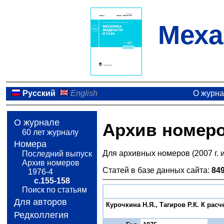
Меха
Русский
English
О журн
О журнале
Архив номер
60 лет журналу
Номера
Для архивных номеров (2007 г. 
Последний выпуск
Архив номеров
Статей в базе данных сайта:
84
1976-4
с.155-158
Поиск по статьям
Для авторов
Курочкина Н.Я., Тагиров Р.К. К рас
Редколлегия