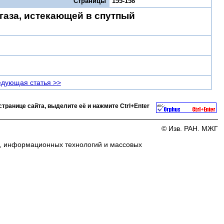
Страницы
155-158
газа, истекающей в спутпый
дующая статья >>
странице сайта, выделите её и нажмите
Ctrl+Enter
© Изв. РАН. МЖГ
и, информационных технологий и массовых