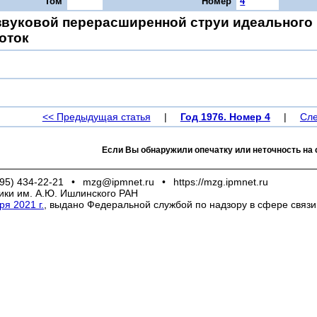
Том
Номер
4
звуковой перерасширенной струи идеального 
оток
<< Предыдущая статья
|
Год 1976. Номер 4
|
Сле
Если Вы обнаружили опечатку или неточность на 
95) 434-22-21
•
mzg@ipmnet.ru
•
https://mzg.ipmnet.ru
ики им. А.Ю. Ишлинского РАН
я 2021 г.
, выдано Федеральной службой по надзору в сфере связ