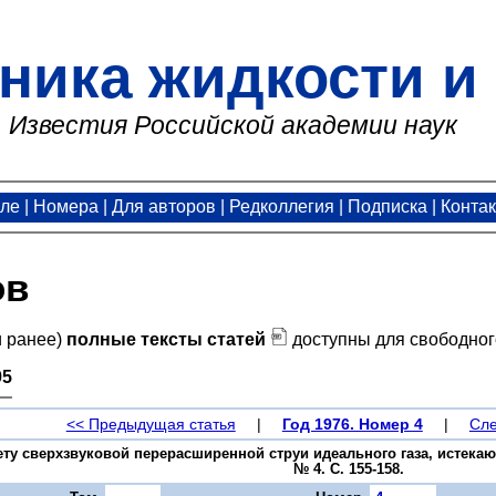
ника жидкости и 
Известия Российской академии наук
але
|
Номера
|
Для авторов
|
Редколлегия
|
Подписка
|
Конта
ов
и ранее)
полные тексты статей
доступны для свободног
95
<< Предыдущая статья
|
Год 1976. Номер 4
|
Сле
чету сверхзвуковой перерасширенной струи идеального газа, истекаю
№ 4. С. 155-158.