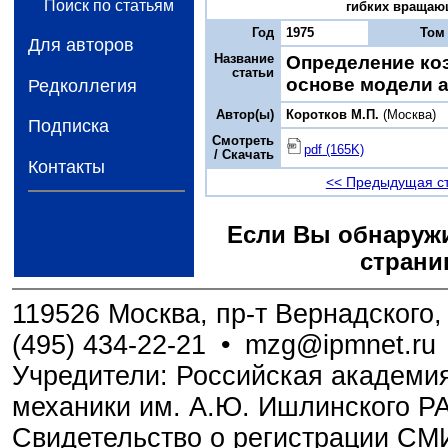
Поиск по статьям
гибких вращающ
Год
1975
Том
Для авторов
Название
Определение коэ
статьи
основе модели 
Редколлегия
Автор(ы)
Коротков М.П.
(Москва)
Подписка
Смотреть
pdf (165K)
/ Скачать
Контакты
<< Предыдущая с
Если Вы обнаружи
страни
119526 Москва, пр-т Вернадского, 
(495) 434-22-21
•
mzg@ipmnet.ru
Учредители: Российская академия
механики им. А.Ю. Ишлинского Р
Свидетельство о регистрации С