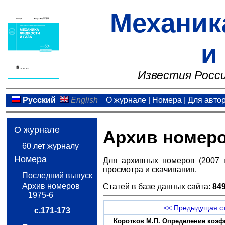
Механик
и
Известия Росси
Русский
English
О журнале
|
Номера
|
Для авто
О журнале
Архив номер
60 лет журналу
Номера
Для архивных номеров (2007 
просмотра и скачивания.
Последний выпуск
Архив номеров
Статей в базе данных сайта:
84
1975-6
<< Предыдущая с
с.171-173
Коротков М.П. Определение коэф