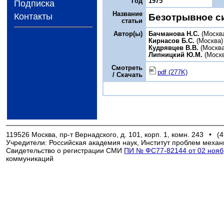
Год
1975
Подписка
Название
Контакты
Безотрывное с
статьи
Автор(ы)
Бачманова Н.С.
(Москв
Кирнасов Б.С.
(Москва)
Кудрявцев В.В.
(Москва
Липницкий Ю.М.
(Моск
Смотреть
pdf (277K)
/ Скачать
119526 Москва, пр-т Вернадского, д. 101, корп. 1, комн. 243
•
(4
Учредители: Российская академия наук, Институт проблем механ
Свидетельство о регистрации СМИ
ПИ № ФС77-82144 от 02 ноябр
коммуникаций