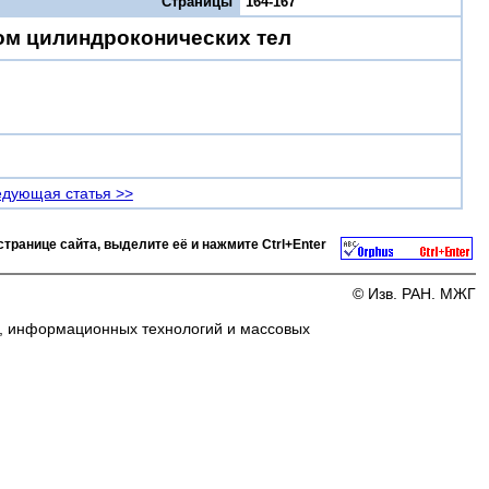
Страницы
164-167
ом цилиндроконических тел
дующая статья >>
странице сайта, выделите её и нажмите
Ctrl+Enter
© Изв. РАН. МЖГ
и, информационных технологий и массовых