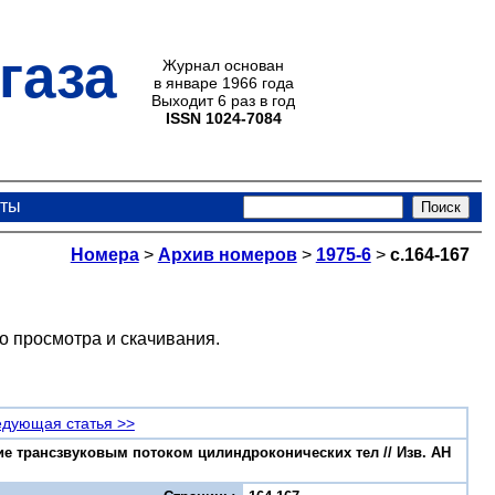
газа
Журнал основан
в январе 1966 года
Выходит 6 раз в год
ISSN 1024-7084
кты
Номера
>
Архив номеров
>
1975-6
>
с.164-167
о просмотра и скачивания.
дующая статья >>
ие трансзвуковым потоком цилиндроконических тел // Изв. АН