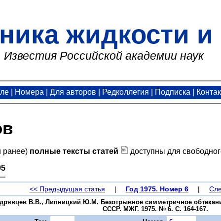
ника жидкости и 
Известия Российской академии наук
але
|
Номера
|
Для авторов
|
Редколлегия
|
Подписка
|
Конта
ов
и ранее)
полные тексты статей
доступны для свободног
95
<< Предыдущая статья
|
Год 1975. Номер 6
|
Сле
Кудрявцев В.В., Липницкий Ю.М. Безотрывное симметричное обтекан
СССР. МЖГ. 1975. № 6. С. 164-167.