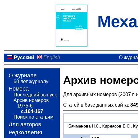
Меха
Русский
English
О журн
О журнале
Архив номер
60 лет журналу
Номера
Для архивных номеров (2007 г. 
Последний выпуск
Архив номеров
Статей в базе данных сайта:
84
1975-6
с.164-167
Поиск по статьям
Для авторов
Бачманова Н.С., Кирнасов Б.С., 
Редколлегия