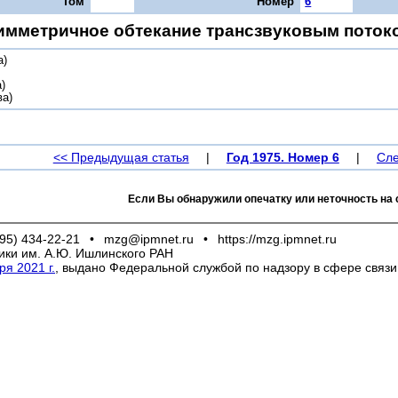
Том
Номер
6
имметричное обтекание трансзвуковым поток
а)
)
ва)
<< Предыдущая статья
|
Год 1975. Номер 6
|
Сле
Если Вы обнаружили опечатку или неточность на 
95) 434-22-21
•
mzg@ipmnet.ru
•
https://mzg.ipmnet.ru
ики им. А.Ю. Ишлинского РАН
я 2021 г.
, выдано Федеральной службой по надзору в сфере связ