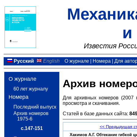
Механик
и
Известия Росси
Русский
English
О журнале
|
Номера
|
Для авто
О журнале
Архив номер
60 лет журналу
Номера
Для архивных номеров (2007 
просмотра и скачивания.
Последний выпуск
Архив номеров
Статей в базе данных сайта:
84
1975-6
<< Предыдущая с
с.147-151
Хакимов A.Г. Обтекание гибкой 