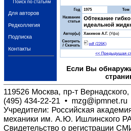
Поиск по статьям
Год
1975
Том
Для авторов
Название
Обтекание гибк
статьи
идеальной жидк
Редколлегия
Автор(ы)
Хакимов A.Г.
(Уфа)
Подписка
Смотреть
pdf (226K)
/ Скачать
Контакты
<< Предыдущая с
Если Вы обнаружи
страни
119526 Москва, пр-т Вернадского, 
(495) 434-22-21
•
mzg@ipmnet.ru
Учредители: Российская академия
механики им. А.Ю. Ишлинского Р
Свидетельство о регистрации С