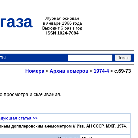
газа
Журнал основан
в январе 1966 года
Выходит 6 раз в год
ISSN 1024-7084
кты
Номера
>
Архив номеров
>
1974-4
>
с.69-73
о просмотра и скачивания.
дующая статья >>
ерным допплеровским анемометром // Изв. АН СССР. МЖГ. 1974.