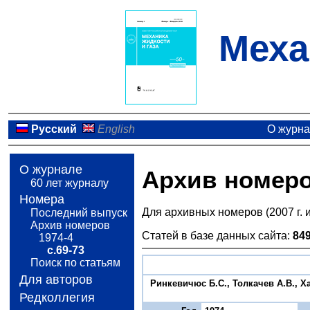
Меха
Русский
English
О журн
О журнале
Архив номер
60 лет журналу
Номера
Для архивных номеров (2007 г. 
Последний выпуск
Архив номеров
Статей в базе данных сайта:
84
1974-4
с.69-73
Поиск по статьям
Для авторов
Ринкевичюс Б.С., Толкачев А.В., 
Редколлегия