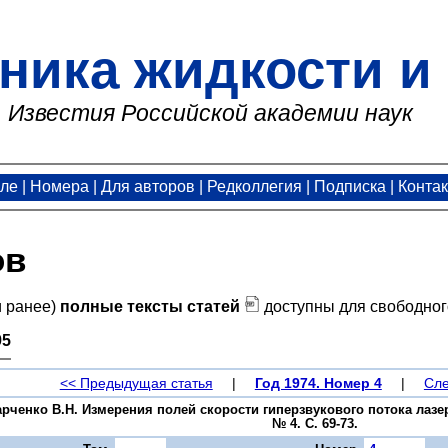
ника жидкости и 
Известия Российской академии наук
але
|
Номера
|
Для авторов
|
Редколлегия
|
Подписка
|
Конта
ов
и ранее)
полные тексты статей
доступны для свободног
95
<< Предыдущая статья
|
Год 1974. Номер 4
|
Сле
Харченко В.Н. Измерения полей скорости гиперзвукового потока лаз
№ 4. С. 69-73.