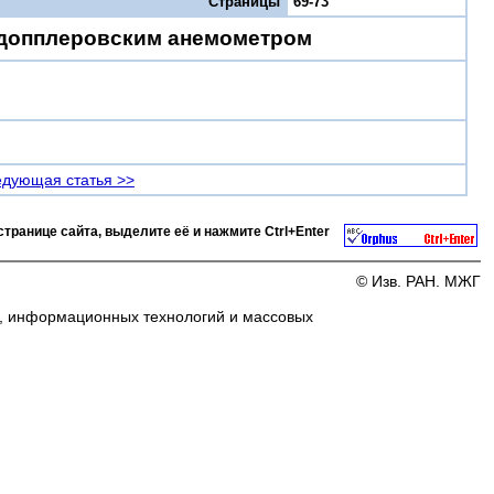
Страницы
69-73
 допплеровским анемометром
дующая статья >>
странице сайта, выделите её и нажмите
Ctrl+Enter
© Изв. РАН. МЖГ
и, информационных технологий и массовых