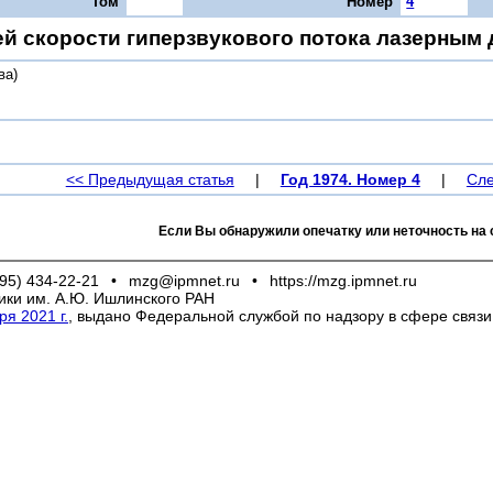
Том
Номер
4
ей скорости гиперзвукового потока лазерным
ва)
<< Предыдущая статья
|
Год 1974. Номер 4
|
Сле
Если Вы обнаружили опечатку или неточность на 
95) 434-22-21
•
mzg@ipmnet.ru
•
https://mzg.ipmnet.ru
ики им. А.Ю. Ишлинского РАН
я 2021 г.
, выдано Федеральной службой по надзору в сфере связ