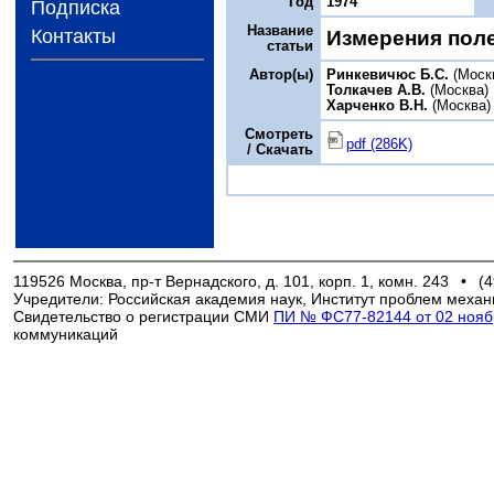
Год
1974
Подписка
Название
Контакты
Измерения пол
статьи
Автор(ы)
Ринкевичюс Б.С.
(Моск
Толкачев А.В.
(Москва)
Харченко В.Н.
(Москва)
Смотреть
pdf (286K)
/ Скачать
119526 Москва, пр-т Вернадского, д. 101, корп. 1, комн. 243
•
(4
Учредители: Российская академия наук, Институт проблем механ
Свидетельство о регистрации СМИ
ПИ № ФС77-82144 от 02 ноябр
коммуникаций