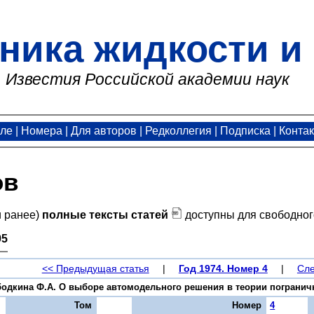
ника жидкости и 
Известия Российской академии наук
але
|
Номера
|
Для авторов
|
Редколлегия
|
Подписка
|
Конта
ов
и ранее)
полные тексты статей
доступны для свободног
95
<< Предыдущая статья
|
Год 1974. Номер 4
|
Сле
бодкина Ф.А. О выборе автомодельного решения в теории пограничног
Том
Номер
4