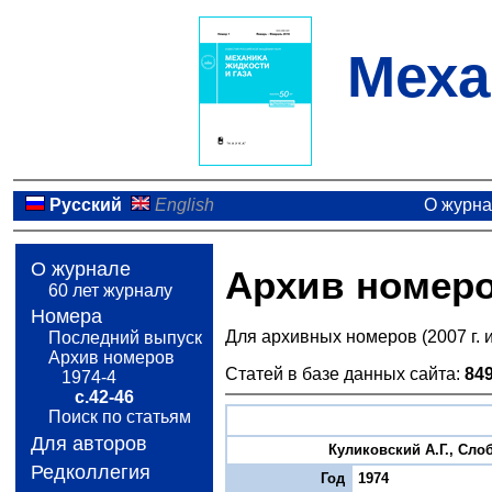
Меха
Русский
English
О журн
О журнале
Архив номер
60 лет журналу
Номера
Для архивных номеров (2007 г. 
Последний выпуск
Архив номеров
Статей в базе данных сайта:
84
1974-4
с.42-46
Поиск по статьям
Для авторов
Куликовский А.Г., Сло
Редколлегия
Год
1974