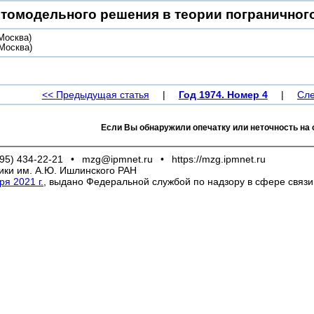
томодельного решения в теории пограничног
Москва)
Москва)
<< Предыдущая статья
|
Год 1974. Номер 4
|
Сле
Если Вы обнаружили опечатку или неточность на 
95) 434-22-21
•
mzg@ipmnet.ru
•
https://mzg.ipmnet.ru
ики им. А.Ю. Ишлинского РАН
я 2021 г.
, выдано Федеральной службой по надзору в сфере связ