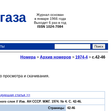
газа
Журнал основан
в январе 1966 года
Выходит 6 раз в год
ISSN 1024-7084
кты
Номера
>
Архив номеров
>
1974-4
>
с.42-46
о просмотра и скачивания.
дующая статья >>
о слоя // Изв. АН СССР. МЖГ. 1974. № 4. С. 42-46.
Страницы
42-46