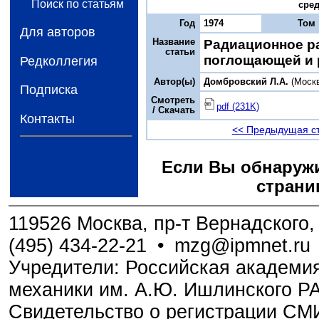
Поиск по статьям
сред
Год
1974
Том
Для авторов
Название
Радиационное р
статьи
поглощающей и
Редколлегия
Автор(ы)
Домбровский Л.А.
(Моск
Подписка
Смотреть
pdf (231K)
/ Скачать
Контакты
<< Предыдущая с
Если Вы обнаружи
страни
119526 Москва, пр-т Вернадского, 
(495) 434-22-21
•
mzg@ipmnet.ru
Учредители: Российская академия
механики им. А.Ю. Ишлинского Р
Свидетельство о регистрации С