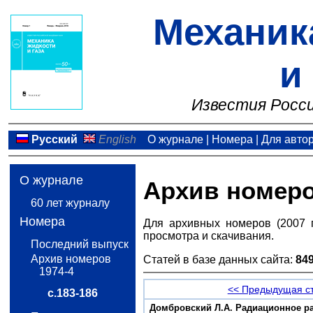
Механик
и
Известия Росси
Русский
English
О журнале
|
Номера
|
Для авто
О журнале
Архив номер
60 лет журналу
Номера
Для архивных номеров (2007 
просмотра и скачивания.
Последний выпуск
Архив номеров
Статей в базе данных сайта:
84
1974-4
<< Предыдущая с
с.183-186
Домбровский Л.А. Радиационное р