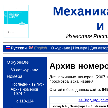
Механик
и
Известия Росси
Русский
English
О журнале
|
Номера
|
Для авто
О журнале
Архив номер
60 лет журналу
Номера
Для архивных номеров (2007 
просмотра и скачивания.
Последний выпуск
Архив номеров
Статей в базе данных сайта:
84
1974-4
<< Предыдущая с
с.118-124
Богод A.Б., Замтфорт Б.С., Иванов