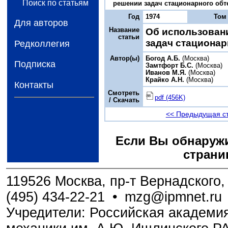
Поиск по статьям
решении задач стационарного обтек
Год
1974
Том
Для авторов
Название
Об использован
статьи
задач стационар
Редколлегия
Автор(ы)
Богод A.Б.
(Москва)
Подписка
Замтфорт Б.С.
(Москва)
Иванов М.Я.
(Москва)
Крайко А.Н.
(Москва)
Контакты
Смотреть
pdf (456K)
/ Скачать
<< Предыдущая с
Если Вы обнаружи
страни
119526 Москва, пр-т Вернадского, 
(495) 434-22-21
•
mzg@ipmnet.ru
Учредители: Российская академия