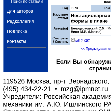
Поиск по статьям
план
Год
1974
Том
Для авторов
Название
Нестационарная
статьи
формы в плане
Редколлегия
Автор(ы)
Белоцерковский С.М.
(Мо
Подписка
Ништ М.И.
(Москва)
Смотреть
pdf (472K)
Контакты
/ Скачать
<< Предыдущая с
Если Вы обнаружи
страни
119526 Москва, пр-т Вернадского, 
(495) 434-22-21
•
mzg@ipmnet.ru
Учредители: Российская академия
механики им. А.Ю. Ишлинского Р