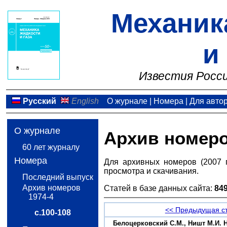
Механик
и
Известия Росси
Русский
English
О журнале
|
Номера
|
Для авто
О журнале
Архив номер
60 лет журналу
Номера
Для архивных номеров (2007 
просмотра и скачивания.
Последний выпуск
Архив номеров
Статей в базе данных сайта:
84
1974-4
<< Предыдущая с
с.100-108
Белоцерковский С.М., Ништ М.И.