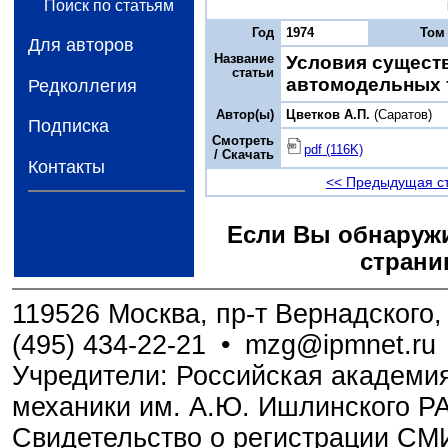
Поиск по статьям
Год
1974
Том
Для авторов
Название
Условия сущест
статьи
автомодельных 
Редколлегия
Автор(ы)
Цветков A.П.
(Саратов)
Подписка
Смотреть
pdf (116K)
/ Скачать
Контакты
<< Предыдущая с
Если Вы обнаружи
страни
119526 Москва, пр-т Вернадского, 
(495) 434-22-21
•
mzg@ipmnet.ru
Учредители: Российская академия
механики им. А.Ю. Ишлинского Р
Свидетельство о регистрации С