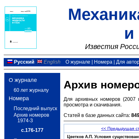
Механик
и
Известия Росси
Русский
English
О журнале
|
Номера
|
Для авто
О журнале
Архив номер
60 лет журналу
Номера
Для архивных номеров (2007 
просмотра и скачивания.
Последний выпуск
Архив номеров
Статей в базе данных сайта:
84
1974-3
<< Предыдущая с
с.176-177
Цветков A.П. Условия существован