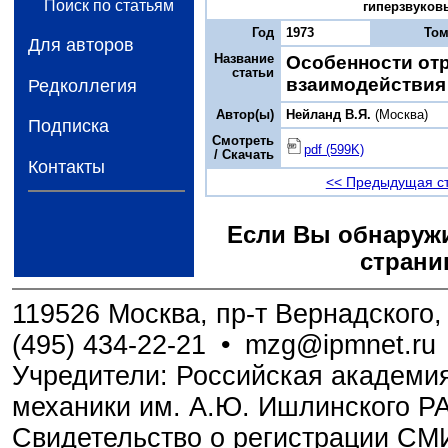
Поиск по статьям
гиперзвуковы
Год
1973
То
Для авторов
Название
Особенности отр
статьи
взаимодействия
Редколлегия
Автор(ы)
Нейланд В.Я.
(Москва)
Подписка
Смотреть
pdf (599K)
/ Скачать
Контакты
<< Предыдущая с
Если Вы обнаружи
страни
119526 Москва, пр-т Вернадского, 
(495) 434-22-21
•
mzg@ipmnet.ru
Учредители: Российская академия
механики им. А.Ю. Ишлинского Р
Свидетельство о регистрации С