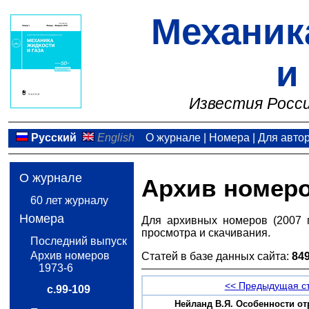
Механик
и
Известия Росси
Русский
English
О журнале
|
Номера
|
Для авто
О журнале
Архив номер
60 лет журналу
Номера
Для архивных номеров (2007 
просмотра и скачивания.
Последний выпуск
Архив номеров
Статей в базе данных сайта:
84
1973-6
<< Предыдущая с
с.99-109
Нейланд В.Я. Особенности от