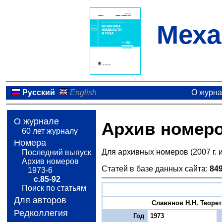
Меха
Русский
English
О журн
О журнале
Архив номер
60 лет журналу
Номера
Для архивных номеров (2007 г. 
Последний выпуск
Архив номеров
Статей в базе данных сайта:
84
1973-6
с.85-92
Поиск по статьям
Для авторов
Славянов Н.Н. Теорет
Редколлегия
Год
1973