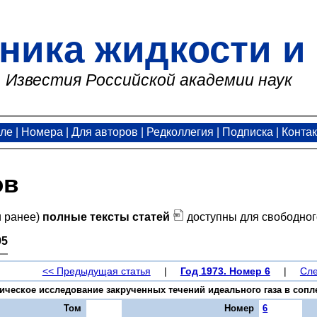
ника жидкости и 
Известия Российской академии наук
але
|
Номера
|
Для авторов
|
Редколлегия
|
Подписка
|
Конта
ов
и ранее)
полные тексты статей
доступны для свободног
95
<< Предыдущая статья
|
Год 1973. Номер 6
|
Сле
ическое исследование закрученных течений идеального газа в сопле Л
Том
Номер
6