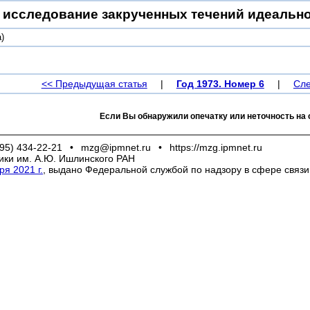
 исследование закрученных течений идеальног
)
<< Предыдущая статья
|
Год 1973. Номер 6
|
Сле
Если Вы обнаружили опечатку или неточность на 
95) 434-22-21
•
mzg@ipmnet.ru
•
https://mzg.ipmnet.ru
ики им. А.Ю. Ишлинского РАН
я 2021 г.
, выдано Федеральной службой по надзору в сфере связ