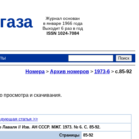
газа
Журнал основан
в январе 1966 года
Выходит 6 раз в год
ISSN 1024-7084
кты
Номера
>
Архив номеров
>
1973-6
>
с.85-92
о просмотра и скачивания.
дующая статья >>
аваля // Изв. АН СССР. МЖГ. 1973. № 6. С. 85-92.
Страницы
85-92