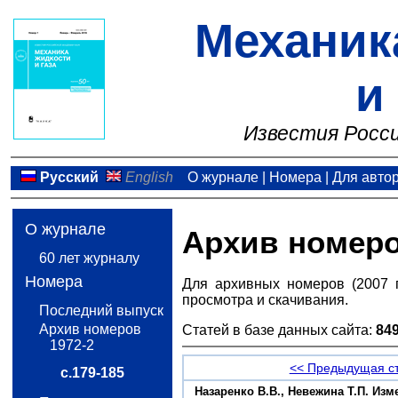
Механик
и
Известия Росси
Русский
English
О журнале
|
Номера
|
Для авто
О журнале
Архив номер
60 лет журналу
Номера
Для архивных номеров (2007 
просмотра и скачивания.
Последний выпуск
Архив номеров
Статей в базе данных сайта:
84
1972-2
<< Предыдущая с
с.179-185
Назаренко B.В., Невежина Т.П. Из