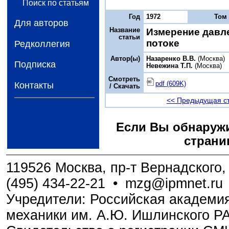
Поиск по статьям
Год
1972
Том
Для авторов
Название
Измерение давл
статьи
потоке
Редколлегия
Автор(ы)
Назаренко B.В.
(Москва)
Подписка
Невежина Т.П.
(Москва)
Смотреть
pdf (609K)
Контакты
/ Скачать
<< Предыдущая с
Если Вы обнаружи
страни
119526 Москва, пр-т Вернадского, 
(495) 434-22-21
•
mzg@ipmnet.ru
Учредители: Российская академия
механики им. А.Ю. Ишлинского Р