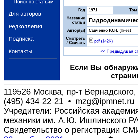
Поиск по статьям
Год
1971
Том
Для авторов
Название
Гидродинамичес
статьи
Редколлегия
Автор(ы)
Савченко Ю.Н.
(Киев)
Подписка
Смотреть
pdf (142K)
/ Скачать
Контакты
<< Предыдущая с
Если Вы обнаружи
страни
119526 Москва, пр-т Вернадского, 
(495) 434-22-21
•
mzg@ipmnet.ru
Учредители: Российская академия
механики им. А.Ю. Ишлинского Р
Свидетельство о регистрации С