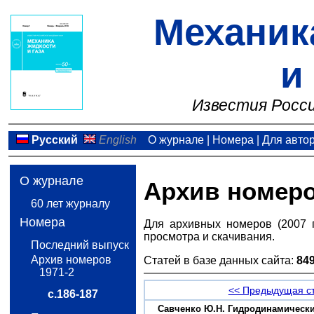
Механик
и
Известия Росси
Русский
English
О журнале
|
Номера
|
Для авто
О журнале
Архив номер
60 лет журналу
Номера
Для архивных номеров (2007 
просмотра и скачивания.
Последний выпуск
Архив номеров
Статей в базе данных сайта:
84
1971-2
<< Предыдущая с
с.186-187
Савченко Ю.Н. Гидродинамические